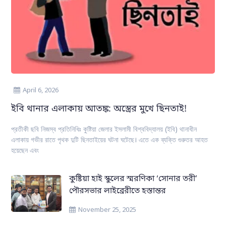
April 6, 2026
ইবি থানার এলাকায় আতঙ্ক: অস্ত্রের মুখে ছিনতাই!
প্রতীকী ছবি নিজস্ব প্রতিনিধিঃ কুষ্টিয়া জেলার ইসলামী বিশ্ববিদ্যালয় (ইবি) থানাধীন
এলাকায় গভীর রাতে পৃথক দুটি ছিনতাইয়ের ঘটনা ঘটেছে। এতে এক ব্যক্তি গুরুতর আহত
হয়েছেন এবং
কুষ্টিয়া হাই স্কুলের স্মরণিকা ‘সোনার তরী’
পৌরসভার লাইব্রেরীতে হস্তান্তর
November 25, 2025