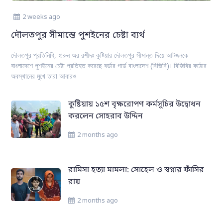
2 weeks ago
দৌলতপুর সীমান্তে পুশইনের চেষ্টা ব্যর্থ
দৌলতপুর প্রতিনিধি, হারুন অর রশীদঃ কুষ্টিয়ার দৌলতপুর সীমান্ত দিয়ে আটজনকে
বাংলাদেশে পুশইনের চেষ্টা প্রতিহত করেছে বর্ডার গার্ড বাংলাদেশ (বিজিবি)। বিজিবির কঠোর
অবস্থানের মুখে তারা আবারও
কুষ্টিয়ায় ১৫শ বৃক্ষরোপণ কর্মসূচির উদ্বোধন
করলেন সোহরাব উদ্দিন
2 months ago
রামিসা হত্যা মামলা: সোহেল ও স্বপ্নার ফাঁসির
রায়
2 months ago