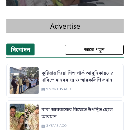
বিনোদন
আরো পড়ুন
কুষ্টিয়ায় জিয়া শিশু পার্ক আধুনিকায়নের
দাবিতে মানববন্ধন ও স্মারকলিপি প্রদান
9 MONTHS AGO
বাবা আরবাজের বিয়েতে উপস্থিত ছেলে
আরহান
3 YEARS AGO