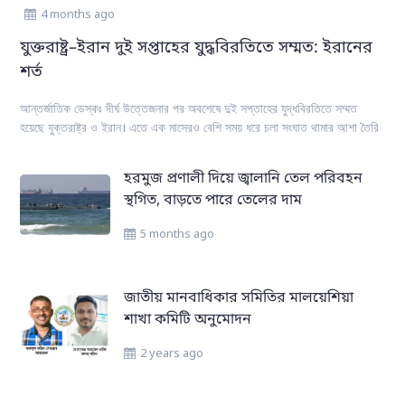
4 months ago
যুক্তরাষ্ট্র–ইরান দুই সপ্তাহের যুদ্ধবিরতিতে সম্মত: ইরানের
শর্ত
আন্তর্জাতিক ডেস্কঃ দীর্ঘ উত্তেজনার পর অবশেষে দুই সপ্তাহের যুদ্ধবিরতিতে সম্মত
হয়েছে যুক্তরাষ্ট্র ও ইরান। এতে এক মাসেরও বেশি সময় ধরে চলা সংঘাত থামার আশা তৈরি
হরমুজ প্রণালী দিয়ে জ্বালানি তেল পরিবহন
স্থগিত, বাড়তে পারে তেলের দাম
5 months ago
জাতীয় মানবাধিকার সমিতির মালয়েশিয়া
শাখা কমিটি অনুমোদন
2 years ago