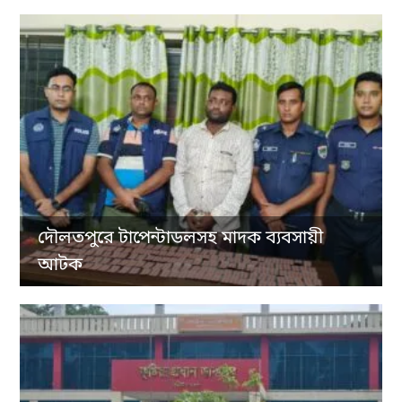
দৌলতপুরে টাপেন্টাডলসহ মাদক ব্যবসায়ী
আটক