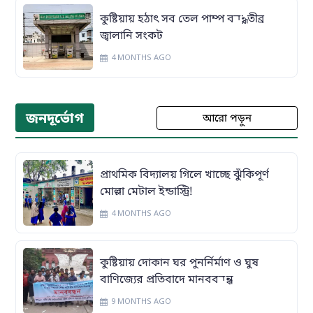
কুষ্টিয়ায় হঠাৎ সব তেল পাম্প বন্ধ, তীব্র
জ্বালানি সংকট
4 MONTHS AGO
জনদূর্ভোগ
আরো পড়ুন
প্রাথমিক বিদ্যালয় গিলে খাচ্ছে ঝুঁকিপূর্ণ
মোল্লা মেটাল ইন্ডাস্ট্রি!
4 MONTHS AGO
কুষ্টিয়ায় দোকান ঘর পুনর্নির্মাণ ও ঘুষ
বাণিজ্যের প্রতিবাদে মানববন্ধন
9 MONTHS AGO