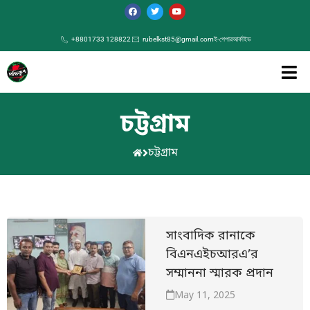
+8801733 128822
rubelkst85@gmail.com
ই-পেপার
আর্কাইভ
চট্টগ্রাম
চট্টগ্রাম
সাংবাদিক রানাকে
বিএনএইচআরএ’র
সম্মাননা স্মারক প্রদান
May 11, 2025