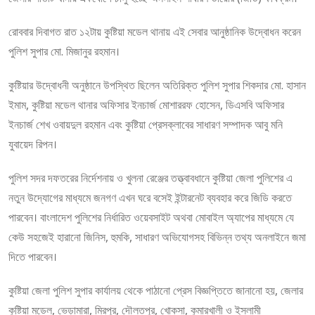
রোববার দিবাগত রাত ১২টায় কুষ্টিয়া মডেল থানায় এই সেবার আনুষ্ঠানিক উদ্বোধন করেন
পুলিশ সুপার মো. মিজানুর রহমান।
কুষ্টিয়ার উদ্বোধনী অনুষ্ঠানে উপস্থিত ছিলেন অতিরিক্ত পুলিশ সুপার শিকদার মো. হাসান
ইমাম, কুষ্টিয়া মডেল থানার অফিসার ইনচার্জ মোশাররফ হোসেন, ডিএসবি অফিসার
ইনচার্জ শেখ ওবায়দুল রহমান এবং কুষ্টিয়া প্রেসক্লাবের সাধারণ সম্পাদক আবু মনি
যুবায়েদ রিপন।
পুলিশ সদর দফতরের নির্দেশনায় ও খুলনা রেঞ্জের তত্ত্বাবধানে কুষ্টিয়া জেলা পুলিশের এ
নতুন উদ্যোগের মাধ্যমে জনগণ এখন ঘরে বসেই ইন্টারনেট ব্যবহার করে জিডি করতে
পারবেন। বাংলাদেশ পুলিশের নির্ধারিত ওয়েবসাইট অথবা মোবাইল অ্যাপের মাধ্যমে যে
কেউ সহজেই হারানো জিনিস, হুমকি, সাধারণ অভিযোগসহ বিভিন্ন তথ্য অনলাইনে জমা
দিতে পারবেন।
কুষ্টিয়া জেলা পুলিশ সুপার কার্যালয় থেকে পাঠানো প্রেস বিজ্ঞপ্তিতে জানানো হয়, জেলার
কুষ্টিয়া মডেল, ভেড়ামারা, মিরপুর, দৌলতপুর, খোকসা, কুমারখালী ও ইসলামী