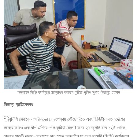
অনলাইন জিডি কার্যক্রম উদ্বোধন করছেন কুষ্টিয়া পুলিশ সুপার মিজানুর রহমান
নিজস্ব প্রতিবেদকঃ
পুলিশি সেবাকে নাগরিকদের দোরগোড়ায় পৌঁছে দিতে এবং ডিজিটাল বাংলাদেশের
লক্ষ্যে আরও এক ধাপ এগিয়ে গেল কুষ্টিয়া জেলা। আজ ২১ জুলাই রাত ১২টা থেকে
জেলার সাতটি থানায় একযোগে চালু হচ্ছে অনলাইন সাধারণ ডায়েরি (জিডি) কার্যক্রম।