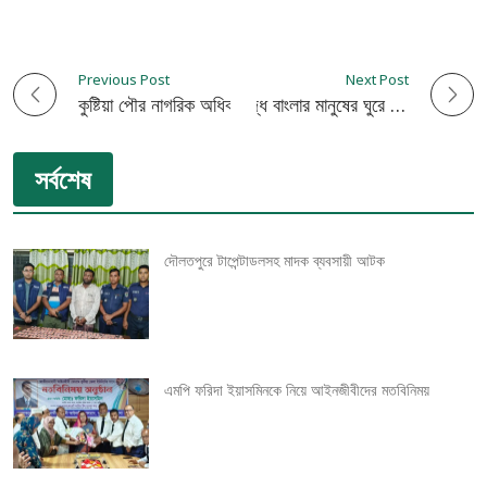
Previous Post
Next Post
P
কুষ্টিয়া পৌর নাগরিক অধিকার পরিষদের প্রশংসনীয় ভূমিকা
চেতনা ব্যবসায়ীদের বিরুদ্ধে বাংলার মানুষের ঘুরে দাঁড়ানো
o
সর্বশেষ
s
t
দৌলতপুরে টাপেন্টাডলসহ মাদক ব্যবসায়ী আটক
n
a
v
এমপি ফরিদা ইয়াসমিনকে নিয়ে আইনজীবীদের মতবিনিময়
i
g