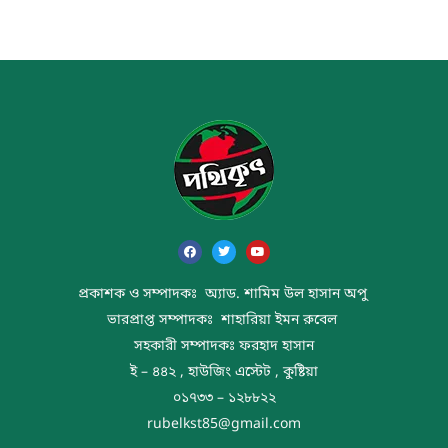
প্রকাশক ও সম্পাদকঃ অ্যাড. শামিম উল হাসান অপু
ভারপ্রাপ্ত সম্পাদকঃ শাহারিয়া ইমন রুবেল
সহকারী সম্পাদকঃ ফরহাদ হাসান
ই – ৪৪২ , হাউজিং এস্টেট , কুষ্টিয়া
০১৭৩৩ – ১২৮৮২২
rubelkst85@gmail.com