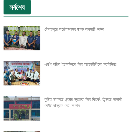
সর্বশেষ
s
t
দৌলতপুরে টাপেন্টাডলসহ মাদক ব্যবসায়ী আটক
n
a
v
এমপি ফরিদা ইয়াসমিনকে নিয়ে আইনজীবীদের মতবিনিময়
i
g
কুষ্টিয়া ডাকঘরে টেন্ডার স্বচ্ছতা নিয়ে বিতর্ক, ‘টেন্ডারে ভাঙ্গাড়ী
a
স্টোর’ বাস্তবে নেই দোকান
t
i