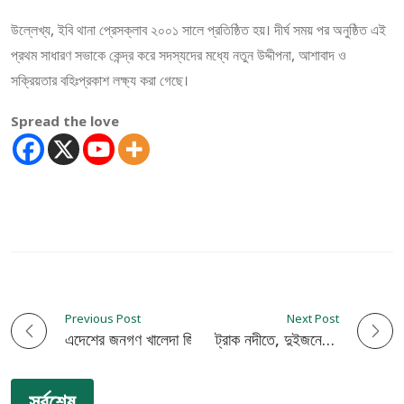
উল্লেখ্য, ইবি থানা প্রেসক্লাব ২০০১ সালে প্রতিষ্ঠিত হয়। দীর্ঘ সময় পর অনুষ্ঠিত এই
প্রথম সাধারণ সভাকে কেন্দ্র করে সদস্যদের মধ্যে নতুন উদ্দীপনা, আশাবাদ ও
সক্রিয়তার বহিঃপ্রকাশ লক্ষ্য করা গেছে।
Spread the love
Previous Post
Next Post
P
এদেশের জনগণ খালেদা জিয়াকে সর্বোচ্চ সম্মান করেছে-এ্যাড. অপু
শৈলকুপায় নিয়ন্ত্রণ হারিয়ে ট্রাক নদীতে, দুইজনের মরদেহ উদ্ধার
o
সর্বশেষ