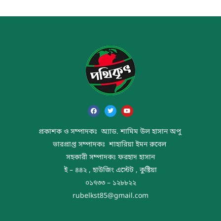
প্রকাশক ও সম্পাদকঃ অ্যাড. শামিম উল হাসান অপু
ভারপ্রাপ্ত সম্পাদকঃ শাহারিয়া ইমন রুবেল
সহকারী সম্পাদকঃ ফরহাদ হাসান
ই – ৪৪২ , হাউজিং এস্টেট , কুষ্টিয়া
০১৭৩৩ – ১২৮৮২২
rubelkst85@gmail.com