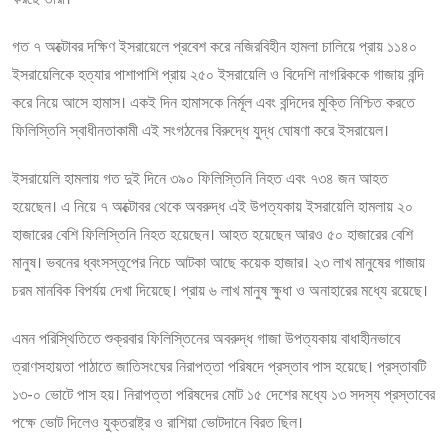
গত ৭ অক্টোবর দক্ষিণ ইসরায়েলে প্রবেশ করে নজিরবিহীন হামলা চালিয়ে প্রায় ১১৪০
ইসরায়েলিকে হত্যার পাশাপাশি প্রায় ২৫০ ইসরায়েলি ও বিদেশি নাগরিককে গাজায় বন্দি
করে নিয়ে আসে হামাস। একই দিন হামাসকে নির্মূল এবং বন্দিদের মুক্তি নিশ্চিত করতে
ফিলিস্তিনি স্বাধীনতাকামী এই সংগঠনের বিরুদ্ধে যুদ্ধ ঘোষণা করে ইসরায়েল।
ইসরায়েলি হামলায় গত দুই দিনে ৩৯০ ফিলিস্তিনি নিহত এবং ৭৩৪ জন আহত
হয়েছেন। এ নিয়ে ৭ অক্টোবর থেকে অবরুদ্ধ এই উপত্যকায় ইসরায়েলি হামলায় ২০
হাজারের বেশি ফিলিস্তিনি নিহত হয়েছেন। আহত হয়েছেন আরও ৫০ হাজারের বেশি
মানুষ। ভবনের ধ্বংসস্তূপের নিচে আটকা আছে কয়েক হাজার। ২৩ লাখ মানুষের গাজায়
চরম মানবিক বিপর্যয় দেখা দিয়েছে। প্রায় ৬ লাখ মানুষ ক্ষুধা ও অনাহারের মধ্যে রয়েছে।
এমন পরিস্থিতিতে শুক্রবার ফিলিস্তিনের অবরুদ্ধ গাজা উপত্যকায় বাধাহীনভাবে
ত্রাণসহায়তা পাঠাতে জাতিসংঘের নিরাপত্তা পরিষদে প্রস্তাব পাস হয়েছে। প্রস্তাবটি
১৩-০ ভোটে পাস হয়। নিরাপত্তা পরিষদের মোট ১৫ দেশের মধ্যে ১৩ সদস্য প্রস্তাবের
পক্ষে ভোট দিলেও যুক্তরাষ্ট্র ও রাশিয়া ভোটদানে বিরত ছিল।