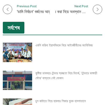
Previous Post
Next Post
P
‘ডামি নির্বাচন’ বর্জনের আহ্বান জানিয়ে কুষ্টিয়ায় বিএনপির লিফলেট বিতরণ
কারচুপি ও ভোটগ্রহণ বন্ধ করা নিয়ে অবস্থান জানালেন সিইসি
o
সর্বশেষ
s
t
এমপি ফরিদা ইয়াসমিনকে নিয়ে আইনজীবীদের মতবিনিময়
n
a
v
কুষ্টিয়া ডাকঘরে টেন্ডার স্বচ্ছতা নিয়ে বিতর্ক, ‘টেন্ডারে ভাঙ্গাড়ী
স্টোর’ বাস্তবে নেই দোকান
i
g
চুল কাটাতে গিয়ে হামলার শিকার যুবক হাসপাতালে
a