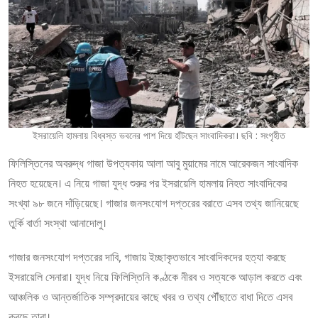
ইসরায়েলি হামলায় বিধ্বস্ত ভবনের পাশ দিয়ে হাঁটছেন সাংবাদিকরা। ছবি : সংগৃহীত
ফিলিস্তিনের অবরুদ্ধ গাজা উপত্যকায় আলা আবু মুয়ামের নামে আরেকজন সাংবাদিক
নিহত হয়েছেন। এ নিয়ে গাজা যুদ্ধ শুরুর পর ইসরায়েলি হামলায় নিহত সাংবাদিকের
সংখ্যা ৯৮ জনে দাঁড়িয়েছে। গাজার জনসংযোগ দপ্তরের বরাতে এসব তথ্য জানিয়েছে
তুর্কি বার্তা সংস্থা আনাদোলু।
গাজার জনসংযোগ দপ্তরের দাবি, গাজায় ইচ্ছাকৃতভাবে সাংবাদিকদের হত্যা করছে
ইসরায়েলি সেনারা। যুদ্ধ নিয়ে ফিলিস্তিনি কণ্ঠকে নীরব ও সত্যকে আড়াল করতে এবং
আঞ্চলিক ও আন্তর্জাতিক সম্প্রদায়ের কাছে খবর ও তথ্য পৌঁছাতে বাধা দিতে এসব
করছে তারা।