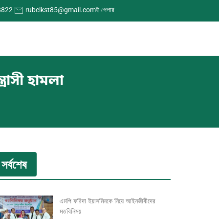
8822
rubelkst85@gmail.com
ই-পেপার
্রাসী হামলা
সর্বশেষ
এমপি ফরিদা ইয়াসমিনকে নিয়ে আইনজীবীদের
মতবিনিময়