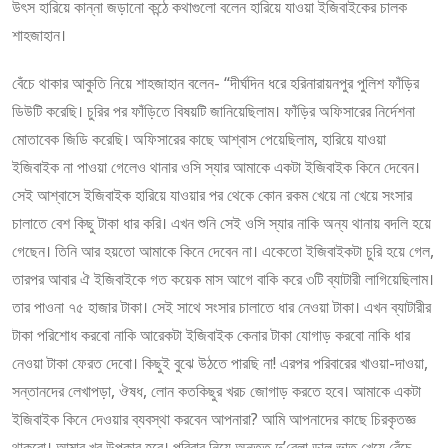
উৎস হারিয়ে কান্না জড়ানো কন্ঠে কথাগুলো বলেন হারিয়ে যাওয়া ইজিবাইকের চালক
শাহজাহান।
বেঁচে থাকার আকুতি নিয়ে শাহজাহান বলেন- “দীর্ঘদিন ধরে হরিনারায়নপুর পুলিশ ফাঁড়ির
ডিউটি করেছি। চুরির পর ফাঁড়িতে বিষয়টি জানিয়েছিলাম। ফাঁড়ির অফিসারের নির্দেশনা
মোতাবেক জিডি করেছি। অফিসারের কাছে আশ্বাস পেয়েছিলাম, হারিয়ে যাওয়া
ইজিবাইক না পাওয়া গেলেও থানার ওসি স্যার আমাকে একটা ইজিবাইক কিনে দেবেন।
সেই আশ্বাসে ইজিবাইক হারিয়ে যাওয়ার পর থেকে কোন রকম খেয়ে না খেয়ে সংসার
চালাতে বেশ কিছু টাকা ধার করি। এখন শুনি সেই ওসি স্যার নাকি অন্য থানায় বদলি হয়ে
গেছেন। তিনি আর হয়তো আমাকে কিনে দেবেন না। একেতো ইজিবাইকটা চুরি হয়ে গেল,
তারপর আবার ঐ ইজিবাইকে গত কয়েক মাস আগে বাকি করে ৩টি ব্যাটারী লাগিয়েছিলাম।
তার পাওনা ৭৫ হাজার টাকা। সেই সাথে সংসার চালাতে ধার নেওয়া টাকা। এখন ব্যাটারীর
টাকা পরিশোধ করবো নাকি আরেকটা ইজিবাইক কেনার টাকা যোগাড় করবো নাকি ধার
নেওয়া টাকা ফেরত দেবো। কিছুই বুঝে উঠতে পারছি না! এরপর পরিবারের খাওয়া-দাওয়া,
সন্তানদের লেখাপড়া, ঔষধ, লোন কতকিছুর খরচ জোগাড় করতে হবে। আমাকে একটা
ইজিবাইক কিনে দেওয়ার ব্যবস্থা করবেন আপনারা? আমি আপনাদের কাছে চিরকৃতজ্ঞ
থাকবো। আমার খুব উপকার হবে। পরিবার নিয়ে অন্তত দু’বেলা ডাল ভাত খেয়ে বেঁচে