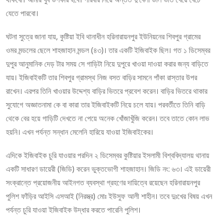
যেতে পারবো।
ঘটনা সুত্রে জানা যায়, কুষ্টিয়া ইবি থানাধীন হরিনারায়নপুর ইউনিয়নের শিবপুর গ্রামের
ওমর মন্ডলের ছেলে শাহজাহান মন্ডল (৪৩)। তার একটি ইজিবাইক ছিল। গত ১ ডিসেম্বর
দুপুর আনুমানিক দেড় টার সময় সে গাড়িটা নিয়ে দুপুরে খাওয়া দাওয়া করার জন্য বাড়িতে
যায়। ইজিবাইকটি তার শিবপুর গ্রামস্থ নিজ বসত বাড়ির সামনে পাঁকা রাস্তার উপর
রাখেন। এরপর তিনি খাওয়ার উদ্দেশ্য বাড়ির ভিতরে প্রবেশ করেন। বাড়ির ভিতরে থাকার
সুযোগে অজ্ঞাতনামা কে বা কারা তার ইজিবাইকটি নিয়ে চলে যায়। পরবর্তীতে তিনি বাড়ি
থেকে বের হয়ে গাড়িটি দেখতে না পেয়ে অনেক খোঁজাখুঁজি করেন। তবে তাতে কোন লাভ
হয়নি। এখন পর্যন্ত সন্ধান মেলেনি হারিয়ে যাওয়া ইজিবাইকের।
এদিকে ইজিবাইক চুরি যাওয়ার পরদিন ২ ডিসেম্বর কুষ্টিয়ার ইসলামী বিশ্ববিদ্যালয় থানায়
একটি সাধারণ ডায়েরী (জিডি) করেন ভুক্তভোগী শাহজাহান। জিডি নং: ৬৩। এই ডায়েরী
সংক্রান্তে প্রয়োজনীয় আইনগত ব্যবস্থা গ্রহণের দায়িত্বে রয়েছেন হরিনারায়নপুর
পুলিশ ফাঁড়ির আইসি এসআই (নিরস্ত্র) মোঃ ইউসুফ আলী শাহীন। তবে দুঃখের বিষয় এখন
পর্যন্ত চুরি যাওয়া ইজিবাইক উদ্ধার করতে পারেনি পুলিশ।