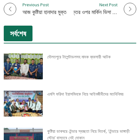
Previous Post
Next Post
P
আজ কুষ্টিয়া হানাদার মুক্ত দিবস
১০০ এমপিসহ ৩০০ ব্যক্তির ওপর মার্কিন ভিসা নিষেধাজ্ঞা
o
সর্বশেষ
s
t
দৌলতপুরে টাপেন্টাডলসহ মাদক ব্যবসায়ী আটক
n
a
v
এমপি ফরিদা ইয়াসমিনকে নিয়ে আইনজীবীদের মতবিনিময়
i
g
কুষ্টিয়া ডাকঘরে টেন্ডার স্বচ্ছতা নিয়ে বিতর্ক, ‘টেন্ডারে ভাঙ্গাড়ী
a
স্টোর’ বাস্তবে নেই দোকান