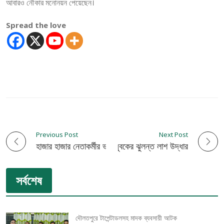
আবারও নৌকার মনোনয়ন পেয়েছেন।
Spread the love
Previous Post
Next Post
P
কুষ্টিয়ায় মাঠ থেকে যুবকের ঝুলন্ত লাশ উদ্ধার
হাজার হাজার নেতাকর্মীর ভালোবাসায় সিক্ত আব্দুর রউফ
o
সর্বশেষ
s
t
দৌলতপুরে টাপেন্টাডলসহ মাদক ব্যবসায়ী আটক