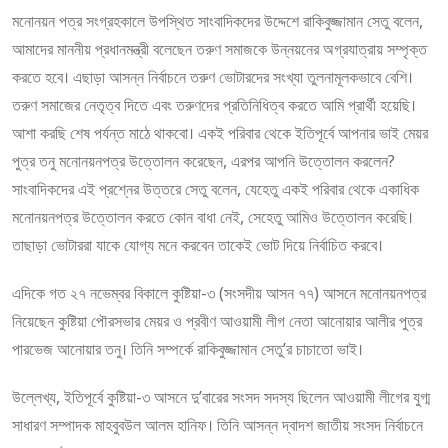
মনোনয়ন পত্র সংগ্রহকালে উপস্থিত সাংবাদিকদের উদ্দেশে রাকিবুজ্জামান সেতু বলেন,
আমাদের মাননীয় প্রধানমন্ত্রী বলেছেন তরুণ সমাজকে উন্নয়নের অগ্রযাত্রায় সম্পৃক্ত
করতে হবে। এছাড়া আসন্ন নির্বাচনে তরুণ ভোটারদের সংখ্যা তুলনামূলকভাবে বেশি।
তরুণ সমাজের নেতৃত্ব দিতে এবং তরুণদের প্রতিনিধিত্ব করতে আমি প্রার্থী হয়েছি।
আশা করছি শেষ পর্যন্ত মাঠে থাকবো। একই পরিবার থেকে ইতিপূর্বে আপনার ভাই মেয়র
পুত্র তনু মনোনয়নপত্র উত্তোলন করেছেন, এরপর আপনি উত্তোলন করলেন?
সাংবাদিকদের এই প্রশ্নের উত্তরে সেতু বলেন, যেহেতু একই পরিবার থেকে একাধিক
মনোনয়নপত্র উত্তোলন করতে কোন বাধা নেই, সেহেতু আমিও উত্তোলন করেছি।
তাছাড়া ভোটাররা যাকে যোগ্য মনে করবেন তাকেই ভোট দিয়ে নির্বাচিত করবে।
এদিকে গত ২৭ নভেম্বর বিকালে কুষ্টিয়া-৩ (সংসদীয় আসন ৭৭) আসনে মনোনয়নপত্র
নিয়েছেন কুষ্টিয়া পৌরসভার মেয়র ও প্রবীণ আওয়ামী লীগ নেতা আনোয়ার আলীর পুত্র
পারভেজ আনোয়ার তনু। তিনি সম্পর্কে রাকিবুজ্জামান সেতু’র চাচাতো ভাই।
উল্লেখ্য, ইতিপূর্বে কুষ্টিয়া-৩ আসনে দু’বারের সংসদ সদস্য ছিলেন আওয়ামী লীগের যুগ্ম
সাধারণ সম্পাদক মাহবুবউল আলম হানিফ। তিনি আসন্ন দ্বাদশ জাতীয় সংসদ নির্বাচনে