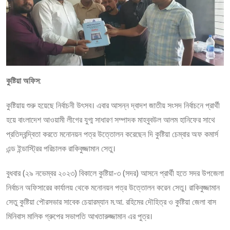
কুষ্টিয়া অফিস
:
কুষ্টিয়ায় শুরু হয়েছে নির্বাচনী উৎসব। এবার আসন্ন দ্বাদশ জাতীয় সংসদ নির্বাচনে প্রার্থী
হয়ে বাংলাদেশ আওয়ামী লীগের যুগ্ম সাধারণ সম্পাদক মাহবুবউল আলম হানিফের সাথে
প্রতিদ্বন্দ্বিতা করতে মনোনয়ন পত্র উত্তোলন করেছেন দি কুষ্টিয়া চেম্বার অফ কমার্স
এন্ড ইন্ডাস্ট্রির পরিচালক রাকিবুজ্জামান সেতু।
বুধবার (২৯ নভেম্বর ২০২৩) বিকালে কুষ্টিয়া-৩ (সদর) আসনে প্রার্থী হতে সদর উপজেলা
নির্বাচন অফিসারের কার্যালয় থেকে মনোনয়ন পত্র উত্তোলন করেন সেতু। রাকিবুজ্জামান
সেতু কুষ্টিয়া পৌরসভার সাবেক চেয়ারম্যান ম.আ. রহিমের দৌহিত্র ও কুষ্টিয়া জেলা বাস
মিনিবাস মালিক গ্রুপের সভাপতি আখতারুজ্জামান এর পুত্র।