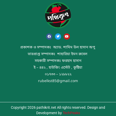
প্রকাশক ও সম্পাদকঃ অ্যাড. শামিম উল হাসান অপু
ভারপ্রাপ্ত সম্পাদকঃ শাহারিয়া ইমন রুবেল
সহকারী সম্পাদকঃ ফরহাদ হাসান
ই – ৪৪২ , হাউজিং এস্টেট , কুষ্টিয়া
০১৭৩৩ – ১২৮৮২২
rubelkst85@gmail.com
Copyright 2026 pathikrit.net All rights reserved. Design and
Development by
TechPeaks