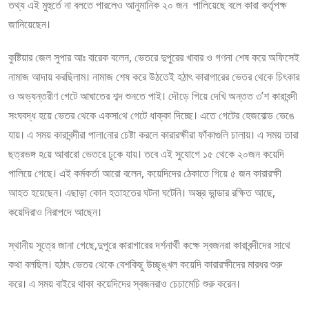
তথ্য এই মুহুর্তে না বলতে পারলেও আনুমা‌নিক ২০ জন পা‌লিয়েছে বলে কারা কর্তৃপক্ষ
জা‌নিয়েছেন।
কু‌ষ্টিয়ার জেল সুপার আঃ বারেক বলেন,‌‌ ভেতরে দুপুরের খাবার ও গণনা শেষ করে অ‌ফিসেই
নামাজ আদায় কর‌ছিলাম। নামাজ শেষ করে উঠতেই হঠাৎ কারাগারের ভেতর থেকে চিৎকার
ও অভ্যন্তরীণ গেটে আঘাতের শব্দ শুনতে পাই। দৌড়ে ‌গিয়ে দেখি অন্তত ৩’শ কারাবন্দী
সংঘবদ্ধ হয়ে ‌ভেত‌র থেকে একসা‌থে গেটে ধাক্কা দিচ্ছে। এতে গেটের হেজবোল্ড ভেঙে
যায়। এ সময় কারাবন্দীরা পালা‌নোর চেষ্টা করলে কারারক্ষীরা ফাঁকাগু‌লি চালায়। এ সময় তারা
ছত্রভঙ্গ হ‌য়ে আবারো ভেতরে ঢুকে যায়। তবে এই সুযোগে ১৫ থেকে ২০জন কয়ে‌দি
পা‌লিয়ে গেছে। এই কর্মকর্তা আরো বলেন, কয়ে‌দিদের‌ ঠেকাতে গিয়ে ৫ জন কারারক্ষী
আহত হয়েছেন। এছাড়া কোন হতাহতের ঘটনা ঘটে‌নি। অস্ত্র ভান্ডার র‌ক্ষিত আছে,
কয়ে‌দিরাও নিরাপদে আছেন।
স্থানীয় সূত্রে জানা গেছে,দুপুরে কারাগারের দর্শনার্থী কক্ষে স্বজনরা কারাবন্দীদের সাথে
কথা বল‌ছিল। হঠাৎ ভেতর থেকে বেশ‌কিছু উচ্ছৃঙ্খল কয়ে‌দি কারারক্ষীদের মারধর শুরু
করে। এ সময় বাইরে থাকা কয়ে‌দিদের স্বজনরাও চেচামে‌চি শুরু করেন।