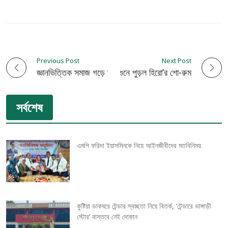
Previous Post
Next Post
P
জ্ঞানভিত্তিক সমাজ গড়ে তুলতে হবে : খালেদা জিয়া
বিক্ষোভকারীদের আগুনে পুড়ল হিরো’র শো-রুম
o
সর্বশেষ
s
t
এমপি ফরিদা ইয়াসমিনকে নিয়ে আইনজীবীদের মতবিনিময়
n
a
v
কুষ্টিয়া ডাকঘরে টেন্ডার স্বচ্ছতা নিয়ে বিতর্ক, ‘টেন্ডারে ভাঙ্গাড়ী
স্টোর’ বাস্তবে নেই দোকান
i