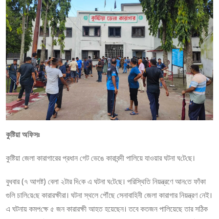
কুষ্টিয়া অফিসঃ
কু‌ষ্টিয়া জেলা কারাগারের প্রধান গেট ভেঙে কারাবন্দী পালিয়ে যাওয়ার ঘটনা ঘ‌টে‌ছে।
বুধবার (৭ আগষ্ট) বেলা ২টার দি‌কে এ ঘটনা ঘ‌টে‌ছে। প‌রি‌স্থি‌তি নিয়ন্ত্রণে আন‌তে ফাঁকা
গু‌লি চা‌লি‌য়ে‌ছে কারারক্ষীরা। ঘটনা স্থলে পৌঁছে সেনা‌বা‌হিনী ‌জেলা কারাগা‌র নিয়ন্ত্রণ নেই।
এ ঘটনায় কমপ‌ক্ষে ৫ জন কারারক্ষী আহত হয়েছেন। তবে কতজন পা‌লিয়েছে তার স‌ঠিক