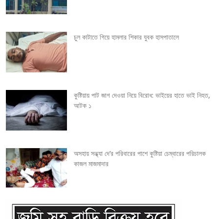
g
চুল কাটাতে গিয়ে হামলার শিকার যুবক হাসপাতালে
a
t
i
কুষ্টিয়ায় পাট জাগ দেওয়া নিয়ে বিরোধ: ভাইয়ের হাতে ভাই নিহত,
o
আটক ১
n
অসহায় সন্ধ্যা দে’র পরিবারের পাশে কুষ্টিয়া চেম্বারের পরিচালক
কাজল মাজমাদার