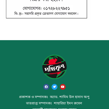
প্রকাশক ও সম্পাদকঃ অ্যাড. শামিম উল হাসান অপু
ভারপ্রাপ্ত সম্পাদকঃ শাহারিয়া ইমন রুবেল