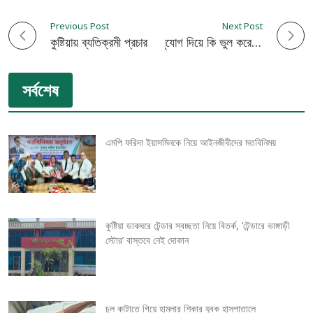
Previous Post
Next Post
P
কুষ্টিয়ায় ব্যতিক্রমী প্রচারণা প্রযুক্তিবিদ সুফি ফারুকের
শাহরুখকে রাহুল হওয়ার সুযোগ দিয়ে কি ভুল করেছিলেন সানি
o
সর্বশেষ
s
t
এমপি ফরিদা ইয়াসমিনকে নিয়ে আইনজীবীদের মতবিনিময়
n
a
v
কুষ্টিয়া ডাকঘরে টেন্ডার স্বচ্ছতা নিয়ে বিতর্ক, ‘টেন্ডারে ভাঙ্গাড়ী
স্টোর’ বাস্তবে নেই দোকান
i
g
চুল কাটাতে গিয়ে হামলার শিকার যুবক হাসপাতালে