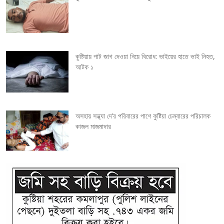
a
t
i
কুষ্টিয়ায় পাট জাগ দেওয়া নিয়ে বিরোধ: ভাইয়ের হাতে ভাই নিহত,
o
আটক ১
n
অসহায় সন্ধ্যা দে’র পরিবারের পাশে কুষ্টিয়া চেম্বারের পরিচালক
কাজল মাজমাদার