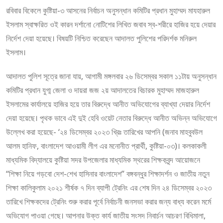
রবিবার বিকেলে কুষ্টিয়া-৩ আসনের নির্বাচন অনুসন্ধান কমিটির প্রধান মুহাম্মদ মাযহারুল
ইসলাম স্বাক্ষরিত ওই কারন দর্শানো নোটিশের লিখিত জবাব স্ব-শরীরে হাজির হয়ে দেয়ার
নির্দেশ দেয়া হয়েছে। বিষয়টি নিশ্চিত করেছেন আদালত পুলিশের পরিদর্শক মনিরুল
ইসলাম।
আদালত পুলিশ সূত্রে জানা যায়, আগামী মঙ্গলবার ২৬ ডিসেম্বর সকাল ১১টায় অনুসন্ধান
কমিটির প্রধান যুগ্ম জেলা ও দায়রা জজ ২য় আদালতের বিচারক মুহাম্মদ মাজহারুল
ইসলামের কার্যালয়ে হাজির হয়ে তার বিরুদ্ধে আনীত অভিযোগের ব্যাখ্যা দেয়ার নির্দেশ
দেয়া হয়েছে। পৃথক ভাবে এই দুই হেবি ওয়েট নেতার বিরুদ্ধে আনীত অভিন্ন অভিযোগে
উল্লেখ করা হয়েছে- ‘২৪ ডিসেম্বর ২০২৩ খ্রিঃ তারিখের আপনি (জনাব মাহবুবউল
আলম হানিফ, বাংলাদেশ আওয়ামী লীগ এর মনোনীত প্রার্থী, কুষ্টিয়া-০৩)। কলকাকলী
মাধ্যমিক বিদ্যালয়ে কুষ্টিয়া সদর উপজেলার মাধ্যমিক স্থরের শিক্ষকবৃন্দ আয়োজনে
“শিক্ষা নিয়ে গড়বো দেশ-শেখ হাসিনার বাংলাদেশ” বঙ্গবন্ধুর শিক্ষাদর্শন ও জাতীয় নতুন
শিক্ষা কালিকুলাম ২০২১ শীর্ষক ৭ দিন ব্যাপী ট্রেনিং এর শেষ দিন ২৪ ডিসেম্বর ২০২৩
তারিখে শিক্ষকদের ট্রেনিং শুরু করার পূর্বে নির্বাচনী জনসভা করার জন্য বাধ্য করেন মর্মে
অভিযোগ পাওয়া গেছে। আপনার উক্ত কার্য জাতীয় সংসদ নিবার্চন আচরণ বিধিমালা,