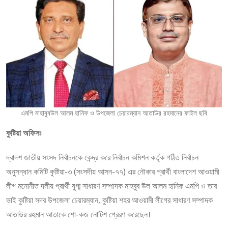
এমপি মাহাবুবউল আলম হানিফ ও উপজেলা চেয়ারম্যান আতাউর রহমানের ফাইল ছবি
কুষ্টিয়া অফিসঃ
দ্বাদশ জাতীয় সংসদ নির্বাচনকে কেন্দ্র করে নির্বাচন কমিশন কর্তৃক গঠিত নির্বাচন
অনুসন্ধান কমিটি কুষ্টিয়া-৩ (সংসদীয় আসন-৭৭) এর নৌকার প্রার্থী বাংলাদেশ আওয়ামী
লীগ মনোনীত দলীয় প্রার্থী যুগ্ম সাধারণ সম্পাদক মাহবুব উল আলম হানিক এমপি ও তার
ভাই কুষ্টিয়া সদর উপজেলা চেয়ারম্যান, কুষ্টিয়া শহর আওয়ামী লীগের সাধারণ সম্পাদক
আতাউর রহমান আতাকে শো-কজ নোটিশ প্রেরণ করেছেন।