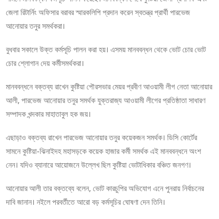
জেলা রিটার্নিং অফিসার বরাবর স্মারকলিপি প্রদান করেন স্বতন্ত্র প্রার্থী পারভেজ
আনোয়ার তনুর সমর্থকরা।
বুধবার সকালে উক্ত কর্মসূচি পালন করা হয়। এসময় মানববন্ধন থেকে ভোট চোর ভোট
চোর শ্লোগান দেয় কর্মীসমর্থকরা।
মানববন্ধনে বক্তব্য রাখেন কুষ্টিয়া পৌরসভার মেয়র প্রবীণ আওয়ামী লীগ নেতা আনোয়ার
আলী, পারভেজ আনোয়ার তনুর সমর্থক যুক্তরাজ্য আওয়ামী লীগের প্রতিষ্ঠাতা সাধারণ
সম্পাদক খন্দকার মাহাতাবুল হক জয়।
এছাড়াও বক্তব্য রাখেন পারভেজ আনোয়ার তনুর কয়েকজন সমর্থক। ডিসি কোর্টের
সামনে কুষ্টিয়া-ঝিনাইদহ মহাসড়কে কয়েক হাজার কর্মী সমর্থক এই মানববন্ধনে অংশ
নেন। যদিও ব্যানারে আয়োজনে উল্লেখ ছিল কুষ্টিয়া ভোটাধিকার বঞ্চিত জনগণ।
আনোয়ার আলী তার বক্তব্যে বলেন, ভোট কারচুপির অভিযোগ এনে পুনরায় নির্বাচনের
দাবি জানান। নইলে পরবর্তীতে আরো বড় কর্মসূচির ঘোষণা দেন তিনি।