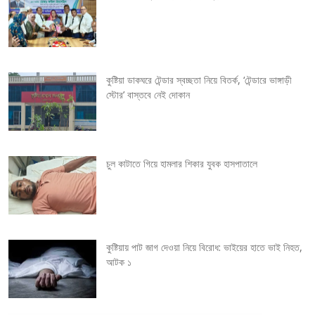
i
g
কুষ্টিয়া ডাকঘরে টেন্ডার স্বচ্ছতা নিয়ে বিতর্ক, ‘টেন্ডারে ভাঙ্গাড়ী
a
স্টোর’ বাস্তবে নেই দোকান
t
i
চুল কাটাতে গিয়ে হামলার শিকার যুবক হাসপাতালে
o
n
কুষ্টিয়ায় পাট জাগ দেওয়া নিয়ে বিরোধ: ভাইয়ের হাতে ভাই নিহত,
আটক ১