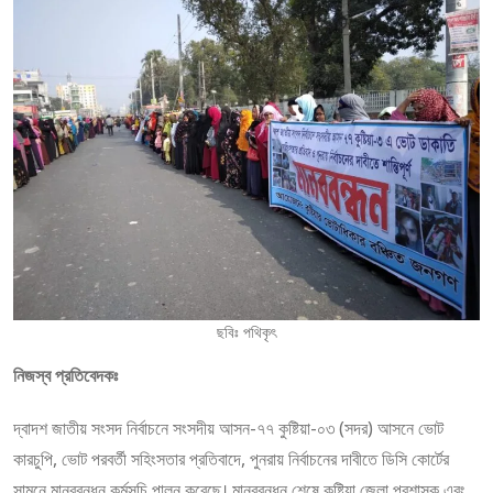
ছবিঃ পথিকৃৎ
নিজস্ব প্রতিবেদকঃ
দ্বাদশ জাতীয় সংসদ নির্বাচনে সংসদীয় আসন-৭৭ কুষ্টিয়া-০৩ (সদর) আসনে ভোট
কারচুপি, ভোট পরবর্তী সহিংসতার প্রতিবাদে, পুনরায় নির্বাচনের দাবীতে ডিসি কোর্টের
সামনে মানববন্ধন কর্মসূচি পালন করেছে। মানববন্ধন শেষে কুষ্টিয়া জেলা প্রশাসক এবং