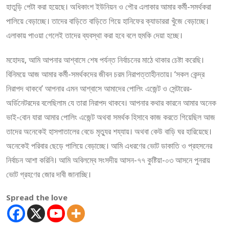
হাতুড়ি পেটা করা হয়েছে। অধিকাংশ ইউনিয়ন ও পৌর এলাকার আমার কর্মী-সমর্থকরা
পালিয়ে বেড়াচ্ছে। তাদের বাড়িতে বাড়িতে গিয়ে হানিফের ক্যাডাররা খুঁজে বেড়াচ্ছে।
এলাকায় পাওয়া গেলেই তাদের ব্যবস্থা করা হবে বলে হুমকি দেয়া হচ্ছে।
মহোদয়, আমি আপনার আশ্বাসে শেষ পর্যন্ত নির্বাচনের মাঠে থাকার চেষ্টা করেছি।
বিনিময়ে আজ আমার কর্মী-সমর্থকদের জীবন চরম নিরাপত্তাহীনতায়। ‘সকল কেন্দ্র
নিরাপদ থাকবে’ আপনার এমন আশ্বাসে আমাদের পোলিং এজেন্ট ও সেন্টারের-
অর্ডিনেটরদের বলেছিলাম যে তারা নিরাপদ থাকবে। আপনার কথার কারনে আমার অনেক
ভাই-বোন যারা আমার পোলিং এজেন্ট অথবা সমর্থক হিসাবে কাজ করতে গিয়েছিল আজ
তাদের অনেকেই হাসপাতালের বেডে মৃত্যুর শয্যায়। অথবা কেউ বাড়ি ঘর হারিয়েছে।
অনেকেই পরিবার ছেড়ে পালিয়ে বেড়াচ্ছে। আমি এধরণের ভোট ডাকাতি ও প্রহসনের
নির্বাচন আশা করিনি। আমি অবিলম্বে সংসদীয় আসন-৭৭ কুষ্টিয়া-০৩ আসনে পুনরায়
ভোট গ্রহণের জোর দাবী জানাচ্ছি।
Spread the love