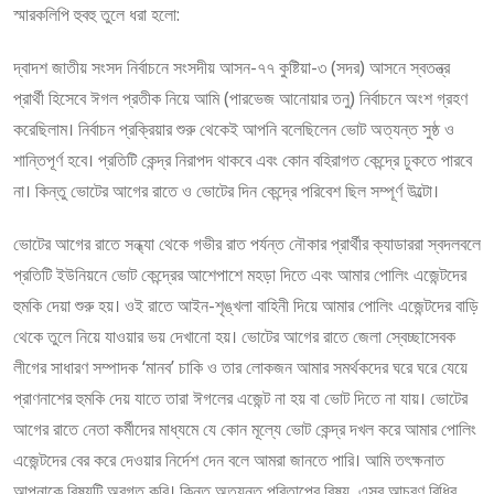
স্মারকলিপি হুবহু তুলে ধরা হলো:
দ্বাদশ জাতীয় সংসদ নির্বাচনে সংসদীয় আসন-৭৭ কুষ্টিয়া-৩ (সদর) আসনে স্বতন্ত্র
প্রার্থী হিসেবে ঈগল প্রতীক নিয়ে আমি (পারভেজ আনোয়ার তনু) নির্বাচনে অংশ গ্রহণ
করেছিলাম। নির্বাচন প্রক্রিয়ার শুরু থেকেই আপনি বলেছিলেন ভোট অত্যন্ত সুষ্ঠ ও
শান্তিপূর্ণ হবে। প্রতিটি কেন্দ্র নিরাপদ থাকবে এবং কোন বহিরাগত কেন্দ্রে ঢুকতে পারবে
না। কিন্তু ভোটের আগের রাতে ও ভোটের দিন কেন্দ্রে পরিবেশ ছিল সম্পূর্ণ উল্টো।
ভোটের আগের রাতে সন্ধ্যা থেকে গভীর রাত পর্যন্ত নৌকার প্রার্থীর ক্যাডাররা স্বদলবলে
প্রতিটি ইউনিয়নে ভোট কেন্দ্রের আশেপাশে মহড়া দিতে এবং আমার পোলিং এজেন্টদের
হুমকি দেয়া শুরু হয়। ওই রাতে আইন-শৃঙ্খলা বাহিনী দিয়ে আমার পোলিং এজেন্টদের বাড়ি
থেকে তুলে নিয়ে যাওয়ার ভয় দেখানো হয়। ভোটের আগের রাতে জেলা স্বেচ্ছাসেবক
লীগের সাধারণ সম্পাদক ‘মানব’ চাকি ও তার লোকজন আমার সমর্থকদের ঘরে ঘরে যেয়ে
প্রাণনাশের হুমকি দেয় যাতে তারা ঈগলের এজেন্ট না হয় বা ভোট দিতে না যায়। ভোটের
আগের রাতে নেতা কর্মীদের মাধ্যমে যে কোন মূল্যে ভোট কেন্দ্র দখল করে আমার পোলিং
এজেন্টদের বের করে দেওয়ার নির্দেশ দেন বলে আমরা জানতে পারি। আমি তৎক্ষনাত
আপনাকে বিষয়টি অবগত করি। কিন্তু অত্যন্ত পরিতাপের বিষয়, এসব আচরণ বিধির