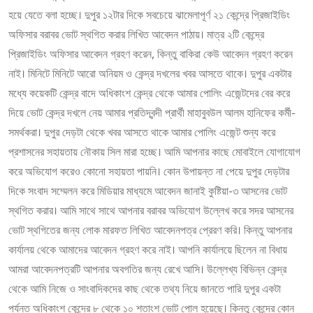
হয়ে যেতে বলা হচ্ছে। দুপুর ১২টার দিকে সবচেয়ে ঝামেলাপূর্ণ ২১ কেন্দ্রে প্রিজাইডিং
অফিসার বরাবর ভোট স্থগিত করার লিখিত আবেদন পাঠায়। মাত্র ২টি কেন্দ্রে
প্রিজাইডিং অফিসার আবেদন গ্রহণ করেন, কিন্তু বাকিরা কেউ আবেদন গ্রহণ করেন
নাই। মিনিটে মিনিটে আরো অনিয়ম ও কেন্দ্র দখলের খবর আসতে থাকে। দুপুর একটার
মধ্যে কয়েকটি কেন্দ্র বাদে অধিকাংশ কেন্দ্র থেকে আমার পোলিং এজেন্টদের বের করে
দিয়ে ভোট কেন্দ্র দখলে নেয় আমার প্রতিদ্বন্দী প্রার্থী মাহাবুবউল আলম হানিফের কর্মী-
সমর্থকরা। দুপুর দেড়টা থেকে খবর আসতে থাকে আমার পোলিং এজেন্ট শুন্য করে
প্রশাসনের সহায়তায় নৌকায় সিল মারা হচ্ছে। আমি আপনার কাছে মোবাইলে যোগাযোগ
করে অভিযোগ করেও কোনো সহায়তা পায়নি। কোন উপায়ন্ত না পেয়ে দুপুর দেড়টার
দিকে সংবাদ সম্মেলন করে মিডিয়ার মাধ্যমে আবেদন জানাই কুষ্টিয়া-৩ আসনের ভোট
স্থগিত করার। আমি সাথে সাথে আপনার বরাবর অভিযোগ উল্লেখ করে সদর আসনের
ভোট স্থগিতের জন্য লোক মারফত লিখিত আবেদনপত্র প্রেরণ করি। কিন্তু আপনার
কার্যালয় থেকে আমাদের আবেদন গ্রহণ করে নাই। আপনি কার্যালয়ে ছিলেন না বিধায়
আমরা আবেদনপত্রটি আপনার অবগতির জন্য রেখে আসি। উল্লেখ্য বিভিন্ন কেন্দ্র
থেকে আমি নিজে ও সাংবাদিকদের কাছ থেকে তথ্য নিয়ে জানতে পারি দুপুর একটা
পর্যন্ত অধিকাংশ কেন্দ্রে ৮ থেকে ১০ শতাংশ ভোট পোল হয়েছে। কিন্তু কেন্দ্রে কোন