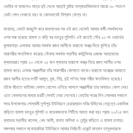
ভোটার না থাকলেও মাত্র দুই থেকে আড়াই ঘন্টায় অস্বাভাবিকভাবে আরো ৩০ শতাংশ
ভোট পোল দেখানো হয়। যা কোনভাবেই বিশ্বাস যোগ্য না।
মহোদয়, ভোটে কারচুপি করে জয়লাভের পর ওই রাত থেকেই আমার কর্মী-সমর্থকদের
ওপর শুরু হয়েছে হামলা ও বাড়ি ঘর ভাংচুর লুটপাট। ওই রাতেই পৌর ২০ নং ওয়ার্ডের
কুমারগাড়া এলাকায় আমার সমর্থক রজব আলীকে ধারালো অস্ত্র দিয়ে কুপিয়ে তাঁর
সারাশরীর ক্ষতবিক্ষত করেছে নৌকার সমর্থক স্থানীয় কাউন্সিলর এজাজ আহমেদের
ক্যাডাররা। প্রায় ২০ থেকে ২৫ জন ক্যাডার ধারালো অস্ত্র নিয়ে রজব আলীর ওপর
হামলা করে। এসময় সন্ত্রাসীরা তাঁর সারাশরীর কোপাতে থাকে। ধারালো অস্ত্রের আঘাতে
রজব আলীর হতের দশটি আঙ্গুল, বুক, পিঠ, দুই পা’সহ সারা শরীর ক্ষতবিক্ষত হয়েছে।
তাঁকে বাঁচাতে ভাতিজা বেলাল হোসেন এগিয়ে আসলে সন্ত্রাসীরা তার মাথায়ও কোপ দেয়।
এতে কেবলালের মাথায় ছয়টি সেলাই দেয়া লেগেছে। ভোটের পরের দিন সোমবার সকালে
সদর উপজেলার গোস্বামী দূর্গাপুর ইউনিয়নে চেয়ারম্যান দবির উদ্দিনের নেতৃত্বে একাধিক
বাড়িতে হামলা ভাংচুর লুটপাট ও কয়েকজনকে পিটিয়ে আহত করা হয়। প্রায় ২০/২৫ জন
ক্যাডার স্থানীয় খালেক, খেদ আলী, বানাত মালিথা ও সেন্টুর বাড়িতে এ হামলা চালায়।
মঙ্গলবার সকালে মনোহারদিয়া ইউনিয়নে আমার নির্বাচনী এজেন্ট মান্নান তালুকদারকে