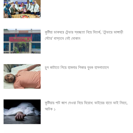
i
g
কুষ্টিয়া ডাকঘরে টেন্ডার স্বচ্ছতা নিয়ে বিতর্ক, ‘টেন্ডারে ভাঙ্গাড়ী
a
স্টোর’ বাস্তবে নেই দোকান
t
i
চুল কাটাতে গিয়ে হামলার শিকার যুবক হাসপাতালে
o
n
কুষ্টিয়ায় পাট জাগ দেওয়া নিয়ে বিরোধ: ভাইয়ের হাতে ভাই নিহত,
আটক ১