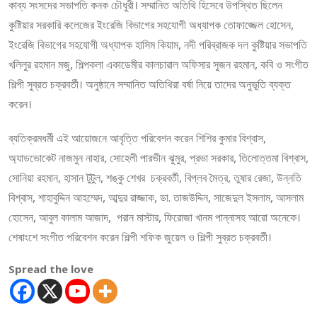
কাব্য সংসদের সভাপতি কনক চৌধুরী। সম্মানিত অতিথি হিসেবে উপস্থিত ছিলেন
কুষ্টিয়ার সরকারি কলেজের ইংরেজি বিভাগের সহযোগী অধ্যাপক তোফাজ্জেল হোসেন,
ইংরেজি বিভাগের সহযোগী অধ্যাপক হাসিম কিয়াম, নদী পরিব্রাজক দল কুষ্টিয়ার সভাপতি
খলিলুর রহমান মজু, শিল্পকলা একাডেমীর কালচারাল অফিসার সুজন রহমান, কবি ও সংগীত
শিল্পী সুব্রত চক্রবর্তী। অনুষ্ঠানে সম্মানিত অতিথিরা বর্ষা নিয়ে তাদের অনুভূতি ব্যক্ত
করেন।
ব্যতিক্রমধর্মী এই আয়োজনে আবৃত্তি পরিবেশন করেন শিশির কুমার বিশ্বাস,
অ্যাডভোকেট নাজমুন নাহার, সোহেলী পারভীন ঝুমুর, প্রভা সরকার, তিলোত্তমা বিশ্বাস,
সোনিয়া রহমান, হাসান টুটুল, শঙ্কু শেখর চক্রবর্তী, বিপ্লব মৈত্র, তুষার রেজা, উন্নতি
বিশ্বাস, শাহাবুদ্দিন আহম্মেদ, আব্দুর রাজ্জাক, ডা. তাজউদ্দিন, সাজেদুল ইসলাম, আসলাম
হোসেন, আবুল কালাম আজাদ, পরান মাস্টার, ফিরোজা খানম পান্নাসহ আরো অনেকে।
শেষাংশে সংগীত পরিবেশন করেন শিল্পী শফিক জুয়েল ও শিল্পী সুব্রত চক্রবর্তী।
Spread the love