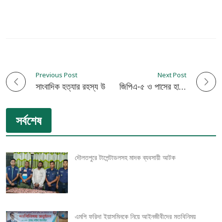
Previous Post
Next Post
P
সাংবাদিক হত্যার রহস্য উদঘাটনের দাবিতে মানবাধিকার সমিতির মানববন্ধন
কুষ্টিয়ায় এসএসসি ২০২৫: জিপিএ-৫ ও পাসের হার কমলেও জিলা স্কুলসহ কয়েকটি প্রতিষ্ঠানের উজ্জ্বল সাফল্য
o
সর্বশেষ
s
t
দৌলতপুরে টাপেন্টাডলসহ মাদক ব্যবসায়ী আটক
n
a
v
এমপি ফরিদা ইয়াসমিনকে নিয়ে আইনজীবীদের মতবিনিময়