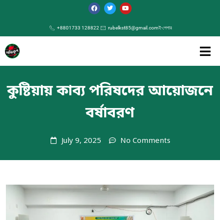
+8801733 128822
rubelkst85@gmail.com
ই-পেপার
কুষ্টিয়ায় কাব্য পরিষদের আয়োজনে
বর্ষাবরণ
July 9, 2025
No Comments