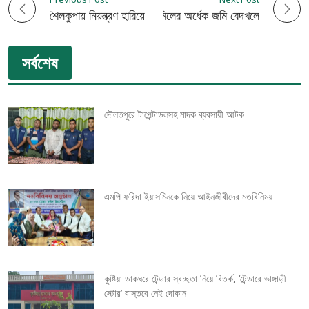
P
কুষ্টিয়া মোহিনী মিলের অর্ধেক জমি বেদখলে
শৈলকুপায় নিয়ন্ত্রণ হারিয়ে দোকানে ঢুকে পড়লো ট্রাক: আহত-৩
o
সর্বশেষ
s
t
দৌলতপুরে টাপেন্টাডলসহ মাদক ব্যবসায়ী আটক
n
a
v
এমপি ফরিদা ইয়াসমিনকে নিয়ে আইনজীবীদের মতবিনিময়
i
g
কুষ্টিয়া ডাকঘরে টেন্ডার স্বচ্ছতা নিয়ে বিতর্ক, ‘টেন্ডারে ভাঙ্গাড়ী
a
স্টোর’ বাস্তবে নেই দোকান