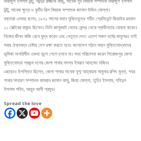
মিরাজুল ইসলাম রিন্টু, আব্দুর রাজ্জাক বাচ্চু, সাবেক যুব বিষয়ক সম্পাদক মিরাজুল ইসলাম
রিন্টু, সাবেক ক্ষুদ্র ও কুটির শিল্প বিষয়ক সম্পাদক জালাল উদ্দিন মোল্লা।
বক্তারা এসময় বলেন, ১৯৭১ সালের মহান মুক্তিযুদ্ধে শহীদ প্রেসিডেন্ট জিয়াউর রহমান
১১ সেক্টরের কমান্ড ছিলেন। তিনি কালুরঘাট বেতার কেন্দ্র থেকে স্বাধীনতার ঘোষনা করেন।
নিজের জীবন বাজি রেখে যুদ্ধ করেন এবং নেতৃত্ব দেন। এদেশ সকল ধর্মের মানুষের। তাই
সবার ঐক্যবদ্ধ চেষ্টায় দেশ রক্ষা করতে হবে। বাংলাদেশ গঠনে মহান মুক্তিযোদ্ধাদের
ভূমিকা অপরিসীম একথা ভুলে গেলে চলবে না। সভা পরিচালনা করেন পিরোজপুর জেলা
মুক্তিযোদ্ধা প্রজন্ম দলের জেলা শাখার সদস্য ইমরান আহমেদ সজিব।
এছাড়াও উপস্থিত ছিলেন, জেলা শাখার সাবেক যুগ্ম আহ্বায়ক মামুনার রশিদ মুন্না, শহর
শাখার সাধারণ সম্পাদক কামরান জামান কামু, জিয়া মোল্লা, তুহিন ইসলাম, শহিদুল
ইসলাম শহিদ, আয়ুব আলী প্রমুখ।
Spread the love