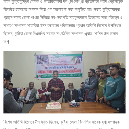
মহান মুক্তিযুদ্ধের ঘোষক ও জাতীয়তাবাদী দল (বিএনপি)র প্রতিষ্ঠাতা শহীদ প্রেসিডেন্ট
জিয়াউর রহমানের অবদান নিয়ে এক আলোচনা সভা অনুষ্ঠিত হয়। সভায় মুক্তিযোদ্ধা
প্রজন্ম দলের জেলা শাখার সিনিয়র সহ-সভাপতি মাহফুজ্জামান তিতাসের সভাপতিত্বে ও
সাধারণ সম্পাদক শাহারিয়া ইমন রুবেলের পরিচালনায় প্রধান অতিথি হিসেবে উপস্থিত
ছিলেন, কুষ্টিয়া জেলা বিএনপির সাবেক সাংগঠনিক সম্পাদক এ্যাড. শামিম উল হাসান
অপু।
বিশেষ অতিথি হিসেবে উপস্থিত ছিলেন, কুষ্টিয়া জেলা বিএনপির সাবেক যুগ্ম সম্পাদক