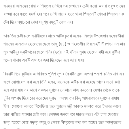
সদস্যরা আমাদের বোমা ও পিস্তল দেখিয়ে ভয় দেখানোর চেষ্টা করে। আমরা তবুও তাদের
ধাওয়া করে ধরতে সমর্থ হয়। পরে দেখি তাদের হাতে থাকা পিস্তলটি খেলনা পিস্তল এবং
টেপ দিয়ে প্যাচানো বোমা সদৃশ্য বস্তুটি বোমা নয়।
ডাকাতির চেষ্টাকালে স্থানীয়দের হাতে আটককৃতরা হলেন- মিরপুর উপজেলার বহলবাড়ীয়া
গ্রামের আলতাফ হোসেনের ছেলে তাজু (৪৪) ও শহরতলীর ত্রিমোহনী মীরপাড়া এলাকার
মৃত আইয়ুব ড্রাইভারের ছেলে মনির (২৩)। এই ঘটনায় মুরাদ হোসেন বাদী হয়ে কুষ্টিয়া
মডেল থানায় একটি এজাহার জমা দিয়েছেন বলে জানা যায়।
বিষয়টি নিয়ে কুষ্টিয়ার অতিরিক্ত পুলিশ সুপার (ক্রাইম এন্ড অপস্) পলাশ কান্তি নাথ এর
সাথে যোগাযোগ করা হলে তিনি বলেন, যাদেরকে আটক করা হয়েছে তাদের সাথে কথা
বলে জানা যায় এর আগে একজন মুরাদের দোকানে কাজ করতেন। সেখান থেকে তাকে
চুরির অপবাদ দিয়ে বের করে দেয় মুরাদ। এসময় তার কিছু আসবাবপত্র মুরাদের বাসায়
ছিল। সেগুলো আনতে গিয়েছিল। তবে মুরাদের স্ত্রী ডাকাত ডাকাত করে চিৎকার করলে
তারা পালিয়ে যাওয়ার চেষ্টা করে। সেসময় জনতা ধরে মারধর করে। এটা চাপা দেওয়ার
জন্য হয়তো বোমা সদৃশ্য বস্তু ও খেলনা পিস্তলের কথা বলা হচ্ছে। তবে আটকৃতদের