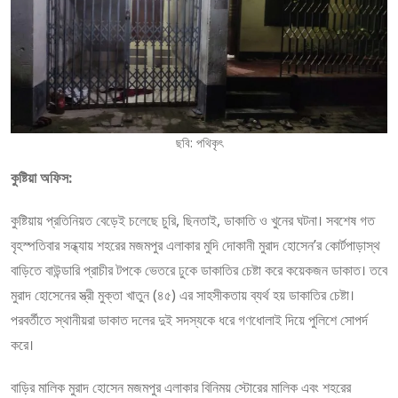
ছবি: পথিকৃৎ
কুষ্টিয়া অফিস:
কুষ্টিয়ায় প্রতিনিয়ত বেড়েই চলেছে চুরি, ছিনতাই, ডাকাতি ও খুনের ঘটনা। সবশেষ গত
বৃহস্পতিবার সন্ধ্যায় শহরের মজমপুর এলাকার মুদি দোকানী মুরাদ হোসেন’র কোর্টপাড়াস্থ
বাড়িতে বাউন্ডারি প্রাচীর টপকে ভেতরে ঢুকে ডাকাতির চেষ্টা করে কয়েকজন ডাকাত। তবে
মুরাদ হোসেনের স্ত্রী মুক্তা খাতুন (৪৫) এর সাহসীকতায় ব্যর্থ হয় ডাকাতির চেষ্টা।
পরবর্তীতে স্থানীয়রা ডাকাত দলের দুই সদস্যকে ধরে গণধোলাই দিয়ে পুলিশে সোপর্দ
করে।
বাড়ির মালিক মুরাদ হোসেন মজমপুর এলাকার বিনিময় স্টোরের মালিক এবং শহরের