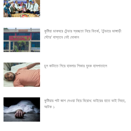
n
a
v
কুষ্টিয়া ডাকঘরে টেন্ডার স্বচ্ছতা নিয়ে বিতর্ক, ‘টেন্ডারে ভাঙ্গাড়ী
স্টোর’ বাস্তবে নেই দোকান
i
g
চুল কাটাতে গিয়ে হামলার শিকার যুবক হাসপাতালে
a
t
i
কুষ্টিয়ায় পাট জাগ দেওয়া নিয়ে বিরোধ: ভাইয়ের হাতে ভাই নিহত,
o
আটক ১
n