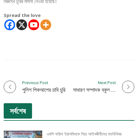
বিরুদ্ধে চুরির মামলা নেওয়া হয়েছে।
Spread the love
Previous Post
Next Post
P
পুলিশ পিকআপের চাবি চুরি!
ইউনিয়ন আওয়ামী লীগের সাধারণ সম্পাদক বকুল জোয়ার্দ্দার গ্রেপ্তার
o
সর্বশেষ
s
t
এমপি ফরিদা ইয়াসমিনকে নিয়ে আইনজীবীদের মতবিনিময়