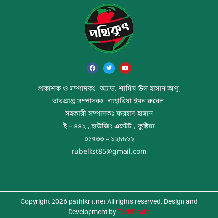
প্রকাশক ও সম্পাদকঃ অ্যাড. শামিম উল হাসান অপু
ভারপ্রাপ্ত সম্পাদকঃ শাহারিয়া ইমন রুবেল
সহকারী সম্পাদকঃ ফরহাদ হাসান
ই – ৪৪২ , হাউজিং এস্টেট , কুষ্টিয়া
০১৭৩৩ – ১২৮৮২২
rubelkst85@gmail.com
Copyright 2026 pathikrit.net All rights reserved. Design and
Development by
TechPeaks