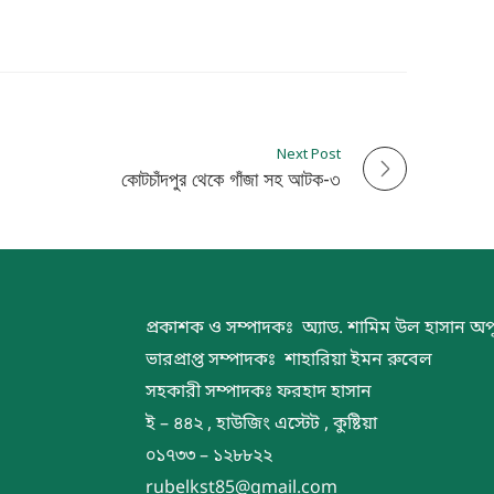
Next Post
কোটচাঁদপুর থেকে গাঁজা সহ আটক-৩
প্রকাশক ও সম্পাদকঃ অ্যাড. শামিম উল হাসান অপ
ভারপ্রাপ্ত সম্পাদকঃ শাহারিয়া ইমন রুবেল
সহকারী সম্পাদকঃ ফরহাদ হাসান
ই – ৪৪২ , হাউজিং এস্টেট , কুষ্টিয়া
০১৭৩৩ – ১২৮৮২২
rubelkst85@gmail.com