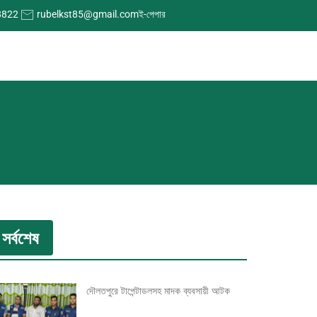
8822
rubelkst85@gmail.com
ই-পেপার
সর্বশেষ
দৌলতপুরে টাপেন্টাডলসহ মাদক ব্যবসায়ী আটক