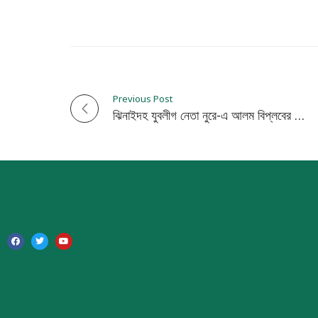
Previous Post
P
ঝিনাইদহ যুবলীগ নেতা নুরে-এ আলম বিপ্লবের মোটরসাইকেল শো-ডাউন
o
s
t
n
a
v