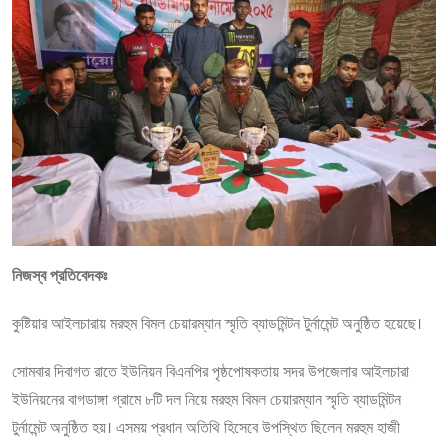
নিজস্ব প্রতিবেদকঃ
কুষ্টিয়ার আইলচারায় মরহুম বিমল চেয়ারম্যান স্মৃতি ব্যাডমিন্টন টুর্নামেন্ট অনুষ্ঠিত হয়েছে।
সোমবার দিবাগত রাতে ইউনিয়ন বিএনপির পৃষ্ঠপোষকতায় সদর উপজেলার আইলচারা
ইউনিয়নের বাগডাঙ্গা গ্রামে ৮টি দল নিয়ে মরহুম বিমল চেয়ারম্যান স্মৃতি ব্যাডমিন্টন
টুর্নামেন্ট অনুষ্ঠিত হয়। এসময় প্রধান অতিথি হিসেবে উপস্থিত ছিলেন মরহুম হাজী