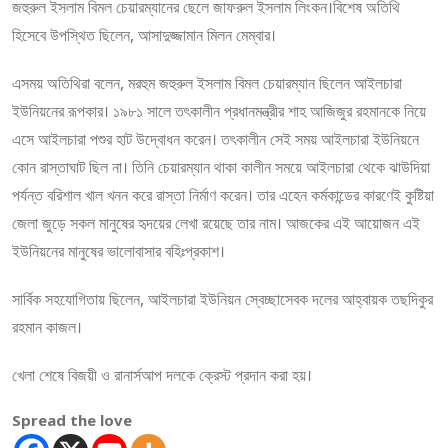
জহুরুল ইসলাম বিমল চেয়ারম্যানের ছেলে জাফরুল ইসলাম লিংকন।বিশেষ অতিথি
হিসেবে উপস্থিত ছিলেন, আসাদুজ্জামান মিলন মেম্বার।
এসময় অতিথিরা বলেন, মরহুম জহুরুল ইসলাম বিমল চেয়ারম্যান ছিলেন আইলচারা
ইউনিয়নের রূপকার। ১৯৮১ সালে তৎকালীন প্রধানমন্ত্রীর শাহ আজিজুর রহমানকে নিয়ে
এসে আইলচারা পশুর হাট উদ্বোধন করেন। তৎকালীন সেই সময় আইলচারা ইউনিয়নে
কোন রাস্তাঘাট ছিল না। তিনি চেয়ারম্যান থাকা কালীন সময়ে আইলচারা থেকে ঝাউদিয়া
পর্যন্ত বরিশাল খাল খনন করে রাস্তা নির্মাণ করেন। তার এহেন কর্মকান্ডের কারণেই কুষ্টিয়া
জেলা জুড়ে সকল মানুষের হৃদয়ের লেখা রয়েছে তার নাম। আজকের এই আয়োজন এই
ইউনিয়নের মানুষের ভালোবাসার বহিঃপ্রকাশ।
সার্বিক সহযোগিতায় ছিলেন, আইলচারা ইউনিয়ন স্বেচ্ছাসেবক দলের আহ্বায়ক তছদিকুর
রহমান কাজল।
খেলা শেষে বিজয়ী ও রানার্সআপ দলকে ক্রেস্ট প্রদান করা হয়।
Spread the love