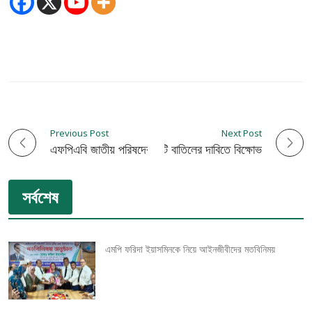
Previous Post
Next Post
P
এফপিএবি জাতীয় পরিষদের নির্বাচন সম্পন্ন
কুষ্টিয়ায় বিএনপির কমিটি বাতিলের দাবিতে বিক্ষোভ
o
সর্বশেষ
s
t
এমপি ফরিদা ইয়াসমিনকে নিয়ে আইনজীবীদের মতবিনিময়
n
a