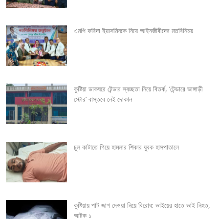
a
v
এমপি ফরিদা ইয়াসমিনকে নিয়ে আইনজীবীদের মতবিনিময়
i
g
কুষ্টিয়া ডাকঘরে টেন্ডার স্বচ্ছতা নিয়ে বিতর্ক, ‘টেন্ডারে ভাঙ্গাড়ী
a
স্টোর’ বাস্তবে নেই দোকান
t
i
চুল কাটাতে গিয়ে হামলার শিকার যুবক হাসপাতালে
o
n
কুষ্টিয়ায় পাট জাগ দেওয়া নিয়ে বিরোধ: ভাইয়ের হাতে ভাই নিহত,
আটক ১