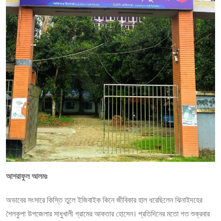
আশরাফুল আলমঃ
অভাবের সংসারে কিস্তি তুলে ইজিবাইক কিনে জীবিকার হাল ধরেছিলেন ঝিনাইদহের
শৈলকুপা উপজেলার সাধুখালী গ্রামের আকতার হোসেন। প্রতিদিনের মতো গত শুক্রবার