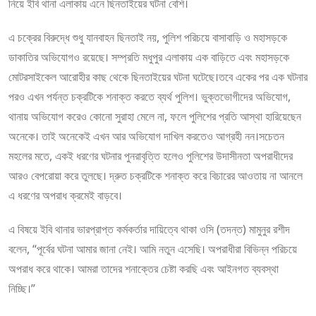
নিয়ে ইবি থানা এলাকায় এনে ছিনতাইয়ের ঘটনা বেশি।
এ চক্রের বিরুদ্ধে শুধু যানবাহন ছিনতাই নয়, পুলিশ পরিচয়ে বাসাবাড়ি ও মহাসড়কে
ডাকাতির অভিযোগও রয়েছে। সম্প্রতি মধুপুর এলাকায় এক বাড়িতে এবং মহাসড়কে
মোটরসাইকেল আরোহীর কাছ থেকে ছিনতাইয়ের ঘটনা ঘটেছে।তবে একের পর এক ঘটনার
পরও এখন পর্যন্ত চক্রটিকে শনাক্ত করতে ব্যর্থ পুলিশ। ভুক্তভোগীদের অভিযোগ,
থানায় অভিযোগ করেও কোনো সুরাহা মেলে না, ফলে পুলিশের প্রতি আস্থা হারিয়েছেন
অনেকে। তাই অনেকেই এখন আর অভিযোগ দাখিল করতেও আগ্রহী নন।সচেতন
মহলের মতে, একই ধরণের ঘটনার পুনরাবৃত্তি হলেও পুলিশের উদাসীনতা অপরাধীদের
আরও বেপরোয়া করে তুলছে। দ্রুত চক্রটিকে শনাক্ত করে বিচারের আওতায় না আনলে
এ ধরণের অপরাধ ক্রমেই বাড়বে।
এ বিষয়ে ইবি থানার ভারপ্রাপ্ত কর্মকর্তার দায়িত্বে থাকা ওসি (তদন্ত) মামুনুর রশীদ
বলেন, “পূর্বের ঘটনা আমার জানা নেই। আমি নতুন এসেছি। অপরাধীরা বিভিন্ন পরিচয়ে
অপরাধ করে থাকে। আমরা তাদের শনাক্তের চেষ্টা করছি এবং আইনগত ব্যবস্থা
নিচ্ছি।”