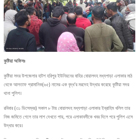
কুষ্টিয়া অফিসঃ
কুষ্টিয়া সদর উপজেলার হাটশ হরিপুর ইউনিয়নের বাহির বোয়ালদহ মধ্যপাড়া এলাকার মাঠ
থেকে আলতাফ প্রামানিক(৬৫) নামের এক বৃদ্ধ’র মরদেহ উদ্ধার করেছে কুষ্টিয়া সদর
থানা পুলিশ।
রবিবার (৩১ ডিসেম্বর) সকাল ৮ টায় বোয়ালদহ মধ্যপাড়া এলাকার ইব্রাহিম খলিল তার
নিজ জমিতে গেলে তার লাশ দেখতে পায়, পরে এলাকাবসীকে খবর দিলে পরে পুলিশ এসে
উদ্ধার করে।