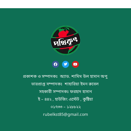
প্রকাশক ও সম্পাদকঃ অ্যাড. শামিম উল হাসান অপু
ভারপ্রাপ্ত সম্পাদকঃ শাহারিয়া ইমন রুবেল
সহকারী সম্পাদকঃ ফরহাদ হাসান
ই – ৪৪২ , হাউজিং এস্টেট , কুষ্টিয়া
০১৭৩৩ – ১২৮৮২২
rubelkst85@gmail.com