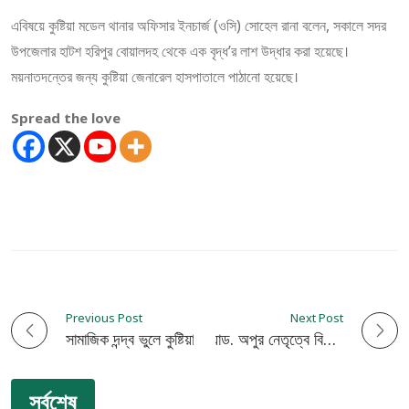
এবিষয়ে কুষ্টিয়া মডেল থানার অফিসার ইনচার্জ (ওসি) সোহেল রানা বলেন, সকালে সদর
উপজেলার হাটশ হরিপুর বোয়ালদহ থেকে এক বৃদ্ধ’র লাশ উদ্ধার করা হয়েছে।
ময়নাতদন্তের জন্য কুষ্টিয়া জেনারেল হাসপাতালে পাঠানো হয়েছে।
Spread the love
Previous Post
Next Post
P
সামাজিক দন্দ্ব ভুলে কুষ্টিয়ার উন্নয়নের সারথী হতে নৌকায় ভোটদিন
কুষ্টিয়া আদালত পাড়ায় এ্যাড. অপুর নেতৃত্বে বিএনপির লিফলেট বিতরণ
o
সর্বশেষ