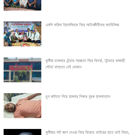
a
v
এমপি ফরিদা ইয়াসমিনকে নিয়ে আইনজীবীদের মতবিনিময়
i
g
কুষ্টিয়া ডাকঘরে টেন্ডার স্বচ্ছতা নিয়ে বিতর্ক, ‘টেন্ডারে ভাঙ্গাড়ী
a
স্টোর’ বাস্তবে নেই দোকান
t
i
চুল কাটাতে গিয়ে হামলার শিকার যুবক হাসপাতালে
o
n
কুষ্টিয়ায় পাট জাগ দেওয়া নিয়ে বিরোধ: ভাইয়ের হাতে ভাই নিহত,