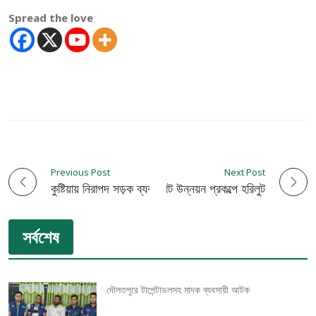
Spread the love
Previous Post
Next Post
P
বালিয়াপাড়া পশুহাট উন্নয়ন প্রকল্পে হরিলুট
কুষ্টিয়ায় নিরাপদ সড়ক ব্যবস্থা নিশ্চিতকরণের দাবিতে স্মারকলিপি প্রদান
o
সর্বশেষ
s
t
দৌলতপুরে টাপেন্টাডলসহ মাদক ব্যবসায়ী আটক
n