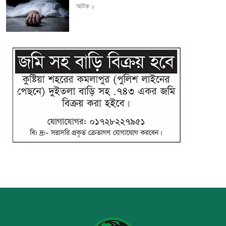
আটক ১