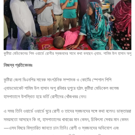
কুষ্টিয়া মেডিকেলের শিশু ওয়ার্ডে রোগীর স্বজনদের সাথে কথা বলছেন এ্যাড. শামিম উল হাসান অপু
নিজস্ব প্রতিবেদকঃ
কুষ্টিয়া জেলা বিএনপির সাবেক সাংগঠনিক সম্পাদক ও কোর্টের স্পেশাল পিপি
এ্যাডভোকেট শামিম উল হাসান অপু রবিবার দুপুরে হঠাৎ কুষ্টিয়া মেডিকেল কলেজ
হাসপাতালে উপস্থিত হয়ে ভর্তি রোগীদের খোঁজখবর নেন।
এ সময় তিনি ওয়ার্ডে ওয়ার্ডে ঘুরে রোগী ও তাদের স্বজনদের সঙ্গে কথা বলেন। ডাক্তাররা
সময়মতো আসছেন কি না, হাসপাতালের খাবারের মান কেমন, চিকিৎসা সেবার মান কেমন
—এসব বিষয়ে বিস্তারিত জানতে চান তিনি। রোগী ও স্বজনদের অভিযোগ এবং