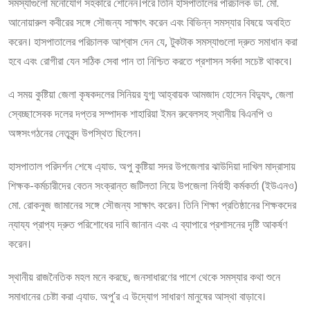
সমস্যাগুলো মনোযোগ সহকারে শোনেন।পরে তিনি হাসপাতালের পরিচালক ডা. মো.
আনোয়ারুল কবীরের সঙ্গে সৌজন্য সাক্ষাৎ করেন এবং বিভিন্ন সমস্যার বিষয়ে অবহিত
করেন। হাসপাতালের পরিচালক আশ্বাস দেন যে, টুকটাক সমস্যাগুলো দ্রুত সমাধান করা
হবে এবং রোগীরা যেন সঠিক সেবা পান তা নিশ্চিত করতে প্রশাসন সর্বদা সচেষ্ট থাকবে।
এ সময় কুষ্টিয়া জেলা কৃষকদলের সিনিয়র যুগ্ম আহ্বায়ক আমজাদ হোসেন বিদ্যুৎ, জেলা
স্বেচ্ছাসেবক দলের দপ্তর সম্পাদক শাহারিয়া ইমন রুবেলসহ স্থানীয় বিএনপি ও
অঙ্গসংগঠনের নেতৃবৃন্দ উপস্থিত ছিলেন।
হাসপাতাল পরিদর্শন শেষে এ্যাড. অপু কুষ্টিয়া সদর উপজেলার ঝাউদিয়া দাখিল মাদ্রাসায়
শিক্ষক-কর্মচারীদের বেতন সংক্রান্ত জটিলতা নিয়ে উপজেলা নির্বাহী কর্মকর্তা (ইউএনও)
মো. রোকনুজ জামানের সঙ্গে সৌজন্য সাক্ষাৎ করেন। তিনি শিক্ষা প্রতিষ্ঠানের শিক্ষকদের
ন্যায্য প্রাপ্য দ্রুত পরিশোধের দাবি জানান এবং এ ব্যাপারে প্রশাসনের দৃষ্টি আকর্ষণ
করেন।
স্থানীয় রাজনৈতিক মহল মনে করছে, জনসাধারণের পাশে থেকে সমস্যার কথা শুনে
সমাধানের চেষ্টা করা এ্যাড. অপু’র এ উদ্যোগ সাধারণ মানুষের আস্থা বাড়াবে।