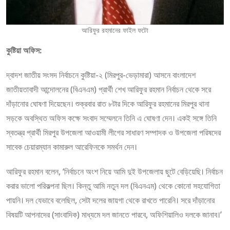
আরিফুর রহমানের ফাইল ফটো
কুষ্টিয়া অফিস:
দ্বাদশ জাতীয় সংসদ নির্বাচনে কুষ্টিয়া-২ (মিরপুর-ভেড়ামারা) আসনে বাংলাদেশ
জাতীয়তাবাদী আন্দোলনের (বিএনএম) প্রার্থী শেখ আরিফুর রহমান নির্বাচন থেকে সরে
দাঁড়ানোর ঘোষণা দিয়েছেন। শুক্রবার রাত ৮টার দিকে আরিফুর রহমানের মিরপুর থানা
সড়কে অবস্থিত অফিস কক্ষে সংবাদ সম্মেলনে তিনি এ ঘোষণা দেন। একই সঙ্গে তিনি
স্বতন্ত্র প্রার্থী মিরপুর উপজেলা আওয়ামী লীগের সাধারণ সম্পাদক ও উপজেলা পরিষদের
সাবেক চেয়ারম্যান কামারুল আরেফিনকে সমর্থন দেন।
আরিফুর রহমান বলেন, ‘নির্বাচনে অংশ নিয়ে আমি দুই উপজেলায় ছুটে বেড়িয়েছি। নির্বাচন
করার ভালো পরিকল্পনা ছিল। কিন্তু আমি নতুন দল (বিএনএম) থেকে কোনো সহযোগিতা
পায়নি। দল যেভাবে বলেছিল, সেটা দলের জায়গা থেকে রাখতে পারেনি। সরে দাঁড়ানোর
বিষয়টি আপনাদের (সাংবাদিক) মাধ্যমে দল জানতে পারবে, অফিশিয়ালিও দলকে জানাব।’