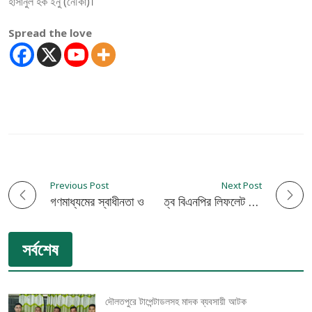
হাসানুল হক ইনু (নৌকা)।
Spread the love
Previous Post
Next Post
P
গণমাধ্যমের স্বাধীনতা ও পেশাদারিত্বের মর্যাদা পুনরুদ্ধারে বিএফইউজে
কুষ্টিয়া এ্যাড. অপুর নেতৃত্বে বিএনপির লিফলেট বিতরণ
o
সর্বশেষ
s
t
দৌলতপুরে টাপেন্টাডলসহ মাদক ব্যবসায়ী আটক