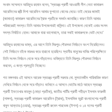
সংবাদ সম্মেলনে আরিফুর রহমান বলেন, ‘স্বতন্ত্র প্রার্থী আওয়ামী লীগ নেতা কামারুল
আরেফিনের স্ত্রী দিশা আরেফিন আমার ফুপাতো বোনের মেয়ে। তাই মেয়ের জামাই
(জামাতা) কামারুল আরেফিনের ট্রাক প্রতীকে সমর্থন জানাচ্ছি। কারণ তিনি আমার
পরিবারেরই সদস্য। তিনি আমার উপজেলারই বাসিন্দা। এই উপজেলা থেকেই এবার সংসদ
সদস্য নির্বাচিত হোক। আমাকে যারা ভালোবাসে, তারা সবাই কামারুলকে ভোট দেবে।’
আরিফুর রহমানের ভাষ্য, এর আগে তিনি মিরপুর পৌরসভা নির্বাচনে অংশ নিয়েছিলেন।
সেই নির্বাচনে তাঁকে মারধর করে হারানো হয়েছিল। স্থানীয় মানুষের দাবির পরিপ্রেক্ষিতে
তিনি সংসদ নির্বাচন থেকে সরে দাঁড়ালেন। ভবিষ্যতে তিনি মিরপুর পৌরসভা নির্বাচন
করবেন, এ জন্য প্রস্তুতি নিচ্ছেন।
গত মঙ্গলবার এই আসনে আরেক স্বতন্ত্র প্রার্থী সরদার মো. মুসতানজীদ পারিবারিক কারণ
দেখিয়ে নির্বাচন থেকে সরে দাঁড়ান। বর্তমানে এ আসনে ভোটের মাঠে আছেন স্বতন্ত্র
প্রার্থী ইফতেখার মাহমুদ (মোড়া প্রতীক), জাতীয় পার্টির প্রার্থী শহীদুল ইসলাম ফারুকী
(লাঙ্গল), স্বতন্ত্র প্রার্থী কামারুল আরেফিন (ট্রাক), ইসলামিক ফ্রন্ট বাংলাদেশের প্রার্থী
বাবুল আক্তার (চেয়ার), স্বতন্ত্র প্রার্থী রুবেল পারভেজ (ঈগল) ও ১৪ দলের প্রার্থী