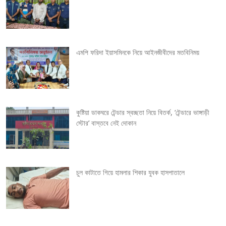
n
a
v
এমপি ফরিদা ইয়াসমিনকে নিয়ে আইনজীবীদের মতবিনিময়
i
g
কুষ্টিয়া ডাকঘরে টেন্ডার স্বচ্ছতা নিয়ে বিতর্ক, ‘টেন্ডারে ভাঙ্গাড়ী
a
স্টোর’ বাস্তবে নেই দোকান
t
i
চুল কাটাতে গিয়ে হামলার শিকার যুবক হাসপাতালে
o
n