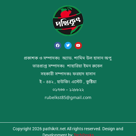
প্রকাশক ও সম্পাদকঃ অ্যাড. শামিম উল হাসান অপু
ভারপ্রাপ্ত সম্পাদকঃ শাহারিয়া ইমন রুবেল
সহকারী সম্পাদকঃ ফরহাদ হাসান
ই – ৪৪২ , হাউজিং এস্টেট , কুষ্টিয়া
০১৭৩৩ – ১২৮৮২২
rubelkst85@gmail.com
Copyright 2026 pathikrit.net All rights reserved. Design and
Development by
TechPeaks