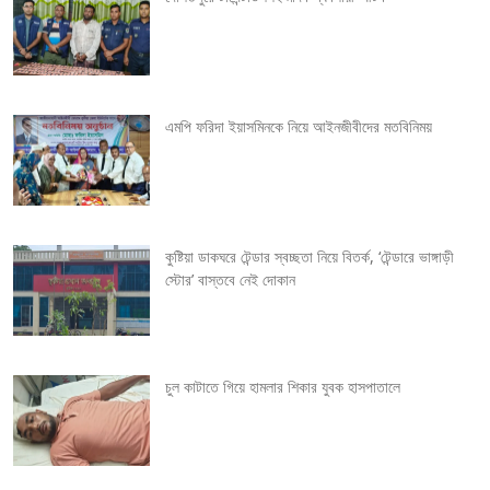
n
a
v
এমপি ফরিদা ইয়াসমিনকে নিয়ে আইনজীবীদের মতবিনিময়
i
g
কুষ্টিয়া ডাকঘরে টেন্ডার স্বচ্ছতা নিয়ে বিতর্ক, ‘টেন্ডারে ভাঙ্গাড়ী
a
স্টোর’ বাস্তবে নেই দোকান
t
i
চুল কাটাতে গিয়ে হামলার শিকার যুবক হাসপাতালে
o
n