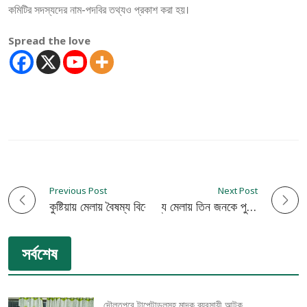
কমিটির সদস্যদের নাম-পদবির তথ্যও প্রকাশ করা হয়।
Spread the love
Previous Post
Next Post
P
কুষ্টিয়ায় মেলায় বৈষম্য বিরোধী ছাত্র আন্দোলনের নেতাদের মারধর
নাউই’র উদ্যোক্তা ও পণ্য মেলায় তিন জনকে পুরস্কার প্রদান
o
সর্বশেষ
s
t
দৌলতপুরে টাপেন্টাডলসহ মাদক ব্যবসায়ী আটক