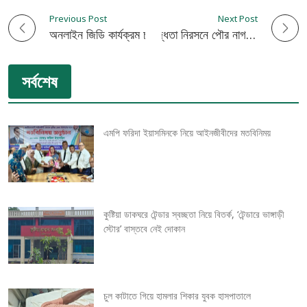
Previous Post
Next Post
P
অনলাইন জিডি কার্যক্রম চালু: কুষ্টিয়ায় সাত থানায় ডিজিটাল যুগের যাত্রা শুরু
কুষ্টিয়া ১নং ওয়ার্ডে জলাবদ্ধতা নিরসনে পৌর নাগরিক অধিকার পরিষদের উদ্যোগে দ্রুত সমাধান
o
সর্বশেষ
s
t
এমপি ফরিদা ইয়াসমিনকে নিয়ে আইনজীবীদের মতবিনিময়
n
a
v
কুষ্টিয়া ডাকঘরে টেন্ডার স্বচ্ছতা নিয়ে বিতর্ক, ‘টেন্ডারে ভাঙ্গাড়ী
স্টোর’ বাস্তবে নেই দোকান
i
g
চুল কাটাতে গিয়ে হামলার শিকার যুবক হাসপাতালে
a