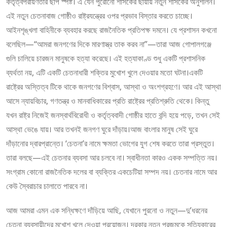
কর্তৃত্বপরায়ণতার ছাপ স্পষ্ট। এ যেন পুরোনো শাসকের ছায়ায় নতুন শাসকের অনুশীলন।
এই নতুন চেতনাবাজ গোষ্ঠীও রাষ্ট্রযন্ত্রের ওপর প্রভাব বিস্তার করতে চাচ্ছে।
আইনশৃঙ্খলা বাহিনীকে ব্যবহার করছে রাজনৈতিক প্রতিপক্ষ দমনে। যে প্রশাসন কখনো
বলেছিল—“আমরা জনগণের দিকে মারণাস্ত্র তাক করব না”—তারা আজ গোপালগঞ্জে
গুলি চালিয়ে চারজন মানুষকে হত্যা করেছে। এই হত্যাকাণ্ড শুধু একটি প্রশাসনিক
ব্যর্থতা নয়, এটি একটি চেতনাধারী শক্তির মুখোশ খুলে দেওয়ার মতো ঘটনা।একটি
রাষ্ট্রের অস্তিত্ব টিকে থাকে জনগণের বিশ্বাস, আস্থা ও অংশগ্রহণে। আর এই আস্থা
আসে ন্যায়বিচার, গণতন্ত্র ও মানবাধিকারের প্রতি রাষ্ট্রের প্রতিশ্রুতি থেকে। কিন্তু
যখন রাষ্ট্র নিজেই জনস্বার্থবিরোধী ও কর্তৃত্ববাদী গোষ্ঠীর হাতে বন্দি হয়ে পড়ে, তখন সেই
আস্থা ভেঙে যায়। আর তখনই জনগণ ঘুরে দাঁড়ায়।আজ বাংলার মানুষ সেই ঘুরে
দাঁড়ানোর দ্বারপ্রান্তে। ‘চেতনা’র নামে ক্ষমতা ভোগের যুগ শেষ করতে তারা প্রস্তুত।
তারা বলছে—এই চেতনার ব্যবসা আর চলবে না। স্বাধীনতা কারও একক সম্পত্তি নয়।
সংগ্রাম কোনো রাজনৈতিক দলের বা ব্যক্তির একচেটিয়া সম্পদ নয়। চেতনার নামে আর
কেউ স্বৈরাচার চালাতে পারবে না।
আজ আমরা এমন এক সন্ধিক্ষণে দাঁড়িয়ে আছি, যেখানে পুরনো ও নতুন—দু’ধরনের
চেতনা ব্যবসায়ীদের মুখোশ খুলে দেওয়া প্রয়োজন। দরকার নতুন প্রজন্মকে সত্যিকারের