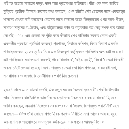
পরিণত হয়েছে ক্ষমতার দম্ভ, দমন আর প্রতারণার হাতিয়ারে। যাঁরা এক সময় জাতির
মুক্তির প্রতীক হিসেবে চেতনার কথা বলতেন, এখন তাঁরাই সেই চেতনার নামে একচ্ছত্র
শাসনের বৈধতা দাবি করছেন। চেতনার নামে চালানো হচ্ছে ভিন্নমতের ওপর দমন-পীড়ন,
সাধারণ মানুষের কণ্ঠরোধ, এবং রাষ্ট্রযন্ত্রের নগ্ন অপব্যবহার।গত দেড় দশক ধরে আমরা
দেখেছি—‘৭১-এর চেতনা’কে পুঁজি করে কীভাবে শেখ হাসিনার সরকার দেশে একটি
একদলীয় প্রবণতা প্রতিষ্ঠা করেছে। প্রশাসন, নির্বাচন কমিশন, বিচার বিভাগ এমনকি
গণমাধ্যমকেও হাতের মুঠোয় নিয়ে এক নিরঙ্কুশ কর্তৃত্ববাদ প্রতিষ্ঠার অপচেষ্টা হয়েছে।
এই প্রক্রিয়ার সমালোচনা করলেই গায়ে ‘রাজাকার’, ‘রাষ্ট্রদ্রোহী’, কিংবা ‘চেতনা বিরোধী’
তকমা সেঁটে দেওয়া হয়েছে। অথচ প্রকৃত চেতনা তো ছিল গণতন্ত্র, বাকস্বাধীনতা,
মানবাধিকার ও জনগণের ভোটাধিকার প্রতিষ্ঠার চেতনা।
২০২৪ সালে এসে আমরা দেখছি এক নতুন ধরনের ‘চেতনা ব্যবসায়ী’ শ্রেণির উত্থান।
তাঁরা নিজেদের রাজনৈতিক আদর্শ ও অবস্থানকে “চেতনার ধারক ও বাহক” হিসেবে
জাহির করছেন, এমনকি নিজেদের সরকারপ্রধান বা ‘জনগণের প্রকৃত প্রতিনিধি’ মনে
করছেন—যদিও তাঁরা কোনো গণতান্ত্রিক পন্থায় নির্বাচিত নন। তাদের ভাষায়, সুরে,
আচরণে এবং প্রয়োজনে দমনমূলক কর্মকাণ্ডে এক ধরনের আত্মম্ভরিতা ও