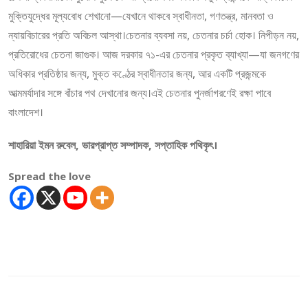
মুক্তিযুদ্ধের মূল্যবোধ শেখানো—যেখানে থাকবে স্বাধীনতা, গণতন্ত্র, মানবতা ও
ন্যায়বিচারের প্রতি অবিচল আস্থা।চেতনার ব্যবসা নয়, চেতনার চর্চা হোক। নিপীড়ন নয়,
প্রতিরোধের চেতনা জাগুক। আজ দরকার ৭১-এর চেতনার প্রকৃত ব্যাখ্যা—যা জনগণের
অধিকার প্রতিষ্ঠার জন্য, মুক্ত কণ্ঠের স্বাধীনতার জন্য, আর একটি প্রজন্মকে
আত্মমর্যাদার সঙ্গে বাঁচার পথ দেখানোর জন্য।এই চেতনার পুনর্জাগরণেই রক্ষা পাবে
বাংলাদেশ।
শাহারিয়া ইমন রুবেল, ভারপ্রাপ্ত সম্পাদক, সপ্তাহিক পথিকৃৎ।
Spread the love