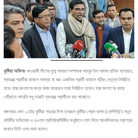
কুষ্টিয়া অফিসঃ
আওয়ামী লীগের যুগ্ম সাধারণ সম্পাদক মাহবুব উল আলম হানিফ বলেছেন,
স্বতন্ত্র প্রার্থীরা থাকলে সমস্যা না বরং একাধিক প্রার্থী থাকলে সঠিক নেতৃত্ব নির্বাচিত
হবে। যারা জনগণের জন্য কাজ করেছেন তারা নির্বাচিত হবেন। যারা জনগণের কাছে
পৌঁছাতে পারেনি শুধু তারাই স্বতন্ত্র প্রার্থীকে ভয় পাচ্ছেন।
মঙ্গলবার বেলা ১২টায় কুষ্টিয়া শহরের দিশা হলরুমে কুষ্টিয়া প্রেস ক্লাব (কেপিসি)’র নতুন
কমিটির অভিষেক ও ৫৮তম প্রতিষ্ঠাবার্ষিকীর অনুষ্ঠানে যোগ দিয়ে সাংবাদিকদের প্রশ্নের
জবাবে তিনি এসব কথা বলেন।