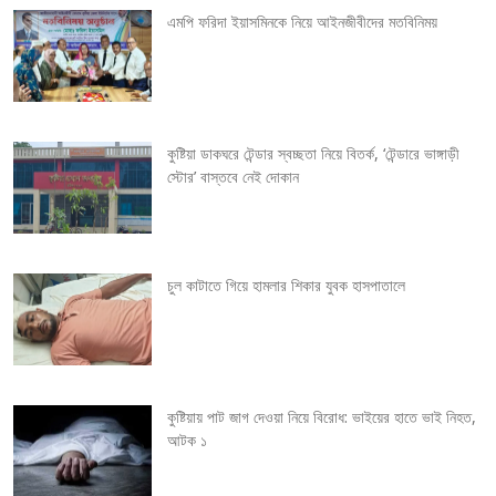
v
এমপি ফরিদা ইয়াসমিনকে নিয়ে আইনজীবীদের মতবিনিময়
i
g
কুষ্টিয়া ডাকঘরে টেন্ডার স্বচ্ছতা নিয়ে বিতর্ক, ‘টেন্ডারে ভাঙ্গাড়ী
a
স্টোর’ বাস্তবে নেই দোকান
t
i
চুল কাটাতে গিয়ে হামলার শিকার যুবক হাসপাতালে
o
n
কুষ্টিয়ায় পাট জাগ দেওয়া নিয়ে বিরোধ: ভাইয়ের হাতে ভাই নিহত,
আটক ১