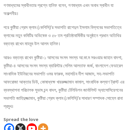
গণমাধ্যমের স্বাধীনতার প্রশ্নে হানিফ বলেন, গণমাধ্যম এখন অবাধ স্বাধীন যা
অকল্পনীয়।
পরে কুষ্টিয়া প্রেস ক্লাব (কেপিসি)’র সভাপতি রাশেদুল ইসলাম বিপ্লবের সভাপতিত্বে
ক্লাবের নতুন কমিটির অভিষেক ও ৫৮ তম প্রতিষ্ঠাবার্ষিকীর অনুষ্ঠানে প্রধান অতিথির
বক্তব্য রাখেন মাহবুব উল আলম হানিফ।
আরও বক্তব্য রাখেন কুষ্টিয়া-১ আসনের সংসদ সদস্য আ.কা.ম সরওয়ার জাহান বাদশা,
কুষ্টিয়া-৪ আসনের সংসদ সদস্য ব্যারিস্টার সেলিম আলতাফ জর্জ, বাংলাদেশ ফেডারেল
সাংবাদিক ইউনিয়নের সভাপতি ওমর ফারুক, মহাসচিব দীপ আজাদ, সহ-সভাপতি
আফরোজা আক্তার ডিউ, কোষাধ্যক্ষ খায়রুজ্জামান কামাল, সাংবাদিক কল্যাণ ট্রাস্ট এর
ব্যবস্থাপনা পরিচালক সুভাষ চন্দ বাদল, কুষ্টিয়া টেলিভিশন জার্নালিস্ট অ্যাসোসিয়েশনের
সভাপতি জাহিদুজ্জামান, কুষ্টিয়া প্রেস ক্লাব (কেপিসি)’র সাধারণ সম্পাদক সোহেল রানা
প্রমুখ।
Spread the love