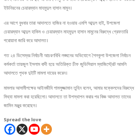
ইউনিয়নের চেয়ারম্যান মাহমুদুল হাসান মামুন।
এর আগে বুধবার তারা আদালতে হাজির না হওয়ায় এমপি আব্দুল হাই, উপজেলা
চেয়ারম্যান আব্দুল হাকিম ও চেয়ারম্যান মাহমুদুল হাসান মামুনের বিরুদ্ধে গ্রেফতারি
পরোয়ানা জারি করে আদালত।
গত ২৪ ডিসেম্বর নির্বাচনী আচরণবিধি লঙ্ঘনের অভিযোগে শৈলকুপা উপজেলা নির্বাচন
কর্মকর্তা তায়জুল ইসলাম বাদী হয়ে অতিরিক্ত চীফ জুডিসিয়াল ম্যাজিস্ট্রেট আমলি
আদালতে পৃথক দুইটি মামলা দায়ের করেন।
মামলার আসামীপক্ষের আইনজীবি শামসুজ্জামান তুহিন বলেন, আমার মক্কেলদের বিরুদ্ধে
মিথ্যা মামলা করা হয়েছিলো। আদালতে তা উপস্থাপন করার পর বিজ্ঞ আদালত তাদের
জামিন মঞ্জুর করেছেন।
Spread the love