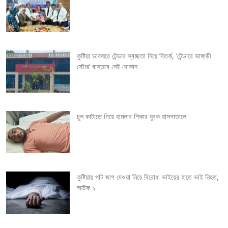
i
g
কুষ্টিয়া ডাকঘরে টেন্ডার স্বচ্ছতা নিয়ে বিতর্ক, ‘টেন্ডারে ভাঙ্গাড়ী
a
স্টোর’ বাস্তবে নেই দোকান
t
i
চুল কাটাতে গিয়ে হামলার শিকার যুবক হাসপাতালে
o
n
কুষ্টিয়ায় পাট জাগ দেওয়া নিয়ে বিরোধ: ভাইয়ের হাতে ভাই নিহত,
আটক ১