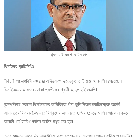
আব্দুল হাই এমপি: ফাইল ছবি
ঝিনাইদহ প্রতিনিধিঃ
নির্বাচনী আচরণবিধি লঙ্ঘনের অভিযোগে দায়েরকৃত ২ টি মামলায় জামিন পেয়েছেন
ঝিনাইদহ-১ আসনের নৌকা প্রতীকের প্রার্থী আব্দুল হাই এমপি।
বৃহস্পতিবার সকালে ঝিনাইদহের অতিরিক্ত চীফ জুডিসিয়াল ম্যাজিস্ট্রেট আমলী
আদালতের বিচারক বৈজয়ন্ত বিশ্বাসের আদালতে হাজির হয়েছে জামিন আবেদন করলে
আগামী ধার্য তারিখ পর্যন্ত জামিন মঞ্জুর করা হয়।
একই মামলার অপর দুই আসামী শৈলকুপা উপজেলা চেয়ারম্যান আব্দুল হাকিম ও সারুটিয়া