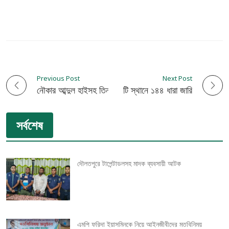
Previous Post
Next Post
P
ঝিনাইদহ শহরের ২ টি স্থানে ১৪৪ ধারা জারি
নৌকার আব্দুল হাইসহ তিন জনের বিরুদ্ধে গ্রেফতারী পরোয়ানা
o
সর্বশেষ
s
t
দৌলতপুরে টাপেন্টাডলসহ মাদক ব্যবসায়ী আটক
n
a
v
এমপি ফরিদা ইয়াসমিনকে নিয়ে আইনজীবীদের মতবিনিময়