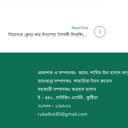
Next Post
নিয়োগকে কেন্দ্র করে উত্তপ্ত ইসলামী বিশ্ববিদ্যালয়!
প্রকাশক ও সম্পাদকঃ অ্যাড. শামিম উল হাসান অপ
ভারপ্রাপ্ত সম্পাদকঃ শাহারিয়া ইমন রুবেল
সহকারী সম্পাদকঃ ফরহাদ হাসান
ই – ৪৪২ , হাউজিং এস্টেট , কুষ্টিয়া
০১৭৩৩ – ১২৮৮২২
rubelkst85@gmail.com