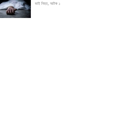
ভাই নিহত, আটক ১