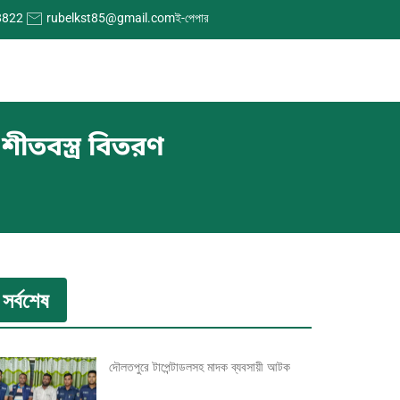
8822
rubelkst85@gmail.com
ই-পেপার
শীতবস্ত্র বিতরণ
সর্বশেষ
দৌলতপুরে টাপেন্টাডলসহ মাদক ব্যবসায়ী আটক