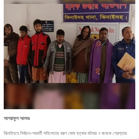
আশরাফুল আলমঃ
ঝিনাইদহে নির্বাচন-পরবর্তী সহিংসতায় বরুণ ঘোষ হত্যার ঘটনায় ৭ জনকে গ্রেপ্তার