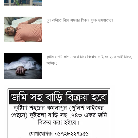
t
i
চুল কাটাতে গিয়ে হামলার শিকার যুবক হাসপাতালে
o
n
কুষ্টিয়ায় পাট জাগ দেওয়া নিয়ে বিরোধ: ভাইয়ের হাতে ভাই নিহত,
আটক ১