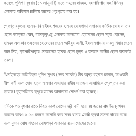
করেছে পুলিশ। বুধবার (১০ জানুয়ারি) রাতে শহরের হামদহ, ব্যাপারীপাড়াসহ বিভিন্ন
এলাকায় অভিযান চালিয়ে তাদের গ্রেপ্তার করা হয়।
গ্রেপ্তারকৃতরা হলেন- ঝিনাইদহ শহরের হামদহ ঘোষপাড়া এলাকার কার্তিক ঘোষ ও তার
ছেলে কল্লোল ঘোষ, কামাড়কুণ্ডু এলাকার আলতাফ হোসেনের ছেলে সবুজ হোসেন,
হামদহ এলাকার তফসের হোসেনের ছেলে আইয়ুব আলী, ইসলামপাড়ার ডাবলু মিয়ার ছেলে
নয়ন মিয়া, ব্যাপারীপাড়ার মোজাম্মেল হকের ছেলে মুন্না ও রমজান আলীর ছেলে হাতকাটা
তরুণ।
ঝিনাইদহের অতিরিক্ত পুলিশ সুপার (সদর সার্কেল) মীর আব্দুর রহমান জানান, আওয়ামী
লীগ কর্মী বরুণ ঘোষ হত্যা মামলার এজাহার নামীয় সাতজন আসামিকে গ্রেপ্তার করা
হয়েছে। বৃহস্পতিবার দুপুরে তাদের আদালতে সোপর্দ করা হয়েছে।
এদিকে গত বুধবার রাতে নিহত বরুণ ঘোষের স্ত্রী বাদী হয়ে নয় জনের নাম উল্লেখসহ
অজ্ঞাত আরও ৯-১০ জনকে আসামি করে সদর থানায় একটি হত্যা মামলা দায়ের করে।
বরুণ কুমার ঘোষ শহরের ঘোষপাড়া এলাকার নরেন ঘোষের ছেলে।