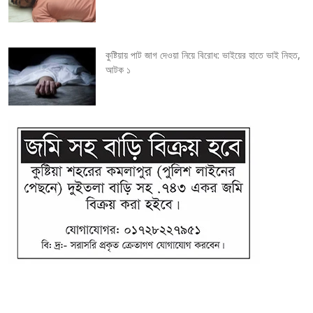
n
কুষ্টিয়ায় পাট জাগ দেওয়া নিয়ে বিরোধ: ভাইয়ের হাতে ভাই নিহত,
আটক ১