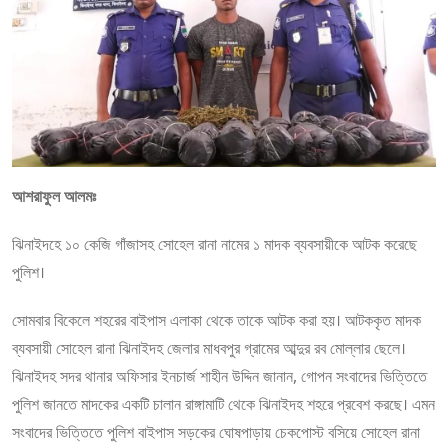
আশরাফুল আলমঃ
ঝিনাইদহে ১০ কেজি গাঁজাসহ সোহেল রানা নামের ১ মাদক ব্যবসায়ীকে আটক করেছে
পুলিশ।
সোমবার বিকেলে শহরের বাইপাস এলাকা থেকে তাকে আটক করা হয়। আটককৃত মাদক
ব্যবসায়ী সোহেল রানা ঝিনাইদহ জেলার মাধবপুর গ্রামের আব্দুর রব মোল্লার ছেলে।
ঝিনাইদহ সদর থানার অফিসার ইনচার্জ শাহীন উদ্দিন জানান, গোপন সংবাদের ভিত্তিতে
পুলিশ জানতে মাদকের একটি চালান রাঙ্গামাটি থেকে ঝিনাইদহ শহরে প্রবেশ করছে। এমন
সংবাদের ভিত্তিতে পুলিশ বাইপাস সড়কের ঘোষপাড়ায় চেকপোস্ট বসিয়ে সোহেল রানা