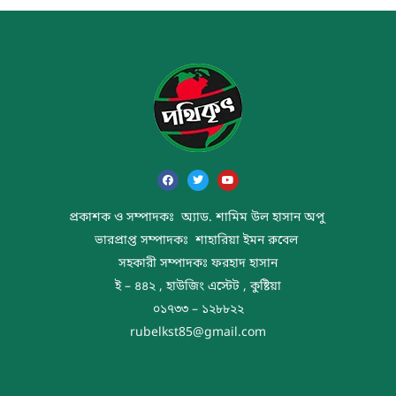
প্রকাশক ও সম্পাদকঃ অ্যাড. শামিম উল হাসান অপু
ভারপ্রাপ্ত সম্পাদকঃ শাহারিয়া ইমন রুবেল
সহকারী সম্পাদকঃ ফরহাদ হাসান
ই – ৪৪২ , হাউজিং এস্টেট , কুষ্টিয়া
০১৭৩৩ – ১২৮৮২২
rubelkst85@gmail.com