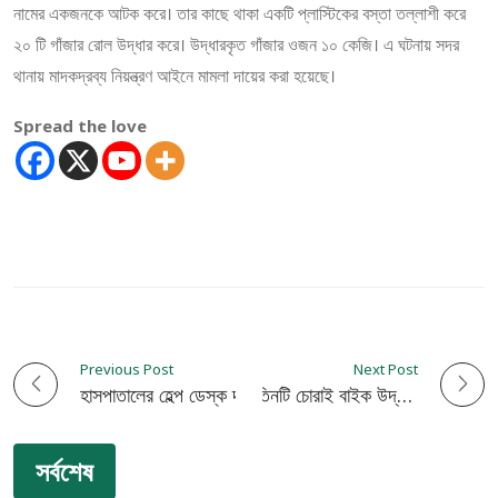
নামের একজনকে আটক করে। তার কাছে থাকা একটি প্লাস্টিকের বস্তা তল্লাশী করে
২০ টি গাঁজার রোল উদ্ধার করে। উদ্ধারকৃত গাঁজার ওজন ১০ কেজি। এ ঘটনায় সদর
থানায় মাদকদ্রব্য নিয়ন্ত্রণ আইনে মামলা দায়ের করা হয়েছে।
Spread the love
Previous Post
Next Post
P
হাসপাতালের হেল্প ডেস্ক দালালদের দখলে
পুলিশের পৃথক অভিযানে তিনটি চোরাই বাইক উদ্ধার
o
সর্বশেষ
s