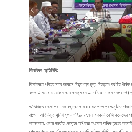
ঝিনাইদহ প্রতিনিধি:
ঝিনাইদহে পবিত্র মাহে রমযানে নিত্যপণ্য মুল্য নিয়ন্ত্রণে করণীয় শীর্
কক্ষে এ সভার আয়োজন করে কনজুমারস এসোসিয়েশন অব বাংলাদেশ (ক্
অতিরিক্ত জেলা প্রশাসক রথীন্দ্রনাথ রায়’র সভাপতিত্বে অনুষ্ঠানে প
রাখেন, অতিরিক্ত পুলিশ সুপার মহিদুর রহমান, সরকারি কেসি কলেজের স
শাহজালাল, জেলা জাতীয় ভোক্তা অধিকার সংরক্ষণ অধিদপ্তরের সহকারী
প্রেসক্লাবের সভাপতি এম রায়হান, বেকারী মালিক সমিতির সভাপতি মাহব