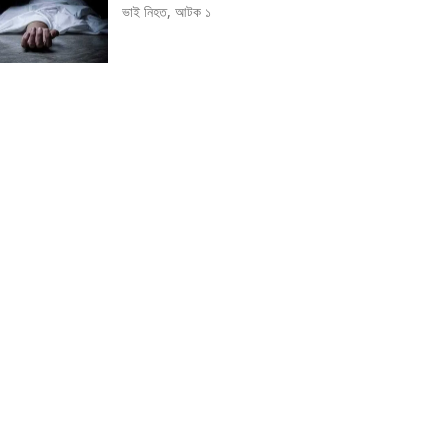
ভাই নিহত, আটক ১