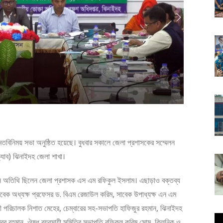
ষক মতবিনিময় সভা অনুষ্ঠিত হয়েছে। বুধবার সকালে জেলা প্রশাসকের সম্মেলন
যাব) ঝিনাইদহ জেলা শাখা।
্রধান অতিথি ছিলেন জেলা প্রশাসক এস এম রফিকুল ইসলাম। এছাড়াও বক্তব্য
াবেক অধ্যক্ষ প্রফেসর ড. বিএম রেজাউল করিম, সাবেক উপাধ্যক্ষ এন এম
 পরিচালক নিশাত মেহের, চেম্বারের সহ-সভাপতি হাফিজুর রহমান, ঝিনাইদহ
ুবুর রহমান, ঔষধ ব্যবসায়ী সমিতির সভাপতি রফিকুল করিম সোম, ক্লিনিক ও