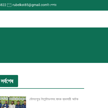
8822
rubelkst85@gmail.com
ই-পেপার
সর্বশেষ
দৌলতপুরে টাপেন্টাডলসহ মাদক ব্যবসায়ী আটক