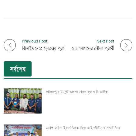
Previous Post
Next Post
P
জামিন পেলেন ঝিনাইদহ ১ আসনের নৌকা প্রার্থী
ঝিনাইদহ-১: স্বতন্ত্র প্রার্থী নজরুল ইসলাম দুলালসহ ৩ জনকে শোকজ
o
সর্বশেষ
s
t
দৌলতপুরে টাপেন্টাডলসহ মাদক ব্যবসায়ী আটক
n
a
v
এমপি ফরিদা ইয়াসমিনকে নিয়ে আইনজীবীদের মতবিনিময়