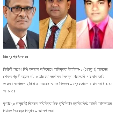
নিজস্ব প্রতিবেদকঃ
নির্বাচনী আচরণ বিধি লঙ্ঘনের অভিযোগে অভিযুক্ত ঝিনাইদহ-১ (শৈলকুপা) আসনের
নৌকার প্রার্থী আব্দুল হাই ও তার দুই সমর্থকের বিরুদ্ধে গ্রেফতারী পরোয়ানা জারি
হয়েছে। আদালতে হাজিরা না দেওয়ায় তাদের বিরুদ্ধে এ গ্রেফতার পরোয়ানা জারি করেন
আদালত।
বুধবার (৩ জানুয়ারি) বিকেলে অতিরিক্ত চিফ জুডিশিয়াল ম্যাজিস্ট্রেট আমলী আদালতের
বিচারক বৈজয়ন্ত বিশ্বাস এ আদেশ দেন।