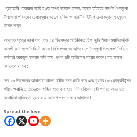
গ্রেফতারী পরোয়ানা জারি হওয়া অপর দুইজন হলেন, আব্দুল হাইয়ের সমর্থক শৈলকুপা
উপজেলা পরিষদের চেয়ারম্যান আব্দুল হাকিম ও সারুটিয়া ইউপি চেয়ারম্যান মাহমুদুল
হাসান মামুন।
আদালত সূত্রে জানা যায়, গত ২৪ ডিসেম্বর অতিরিক্ত চিফ জুডিশিয়াল ম্যাজিস্ট্রেট
আমলী আদালতে নির্বাচনী আচরণ বিধি লঙ্ঘনের অভিযোগে শৈলকুপা উপজেলা নির্বাচন
কর্মকর্তা তায়জুল ইসলাম বাদী হয়ে পৃথক দুটি অভিযোগ দায়ের করেন। যার মামলা
নং-৬৫০ ও ৬৫১।
গত ২৬ ডিসেম্বর আদালতে মামলা দু’টির সমন জারি করে এবং বুধবার (০৩ জানুয়ারী)স্ব-
শরীরে শুনানিতে তাদেরকে হাজির হতে বলা হয়। এদিন বিকেল ৫টা পর্যন্ত আদালতে
আসামিরা হাজির না হওয়ায় এ আদেশ প্রদান করে আদালত।
Spread the love