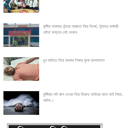
i
g
কুষ্টিয়া ডাকঘরে টেন্ডার স্বচ্ছতা নিয়ে বিতর্ক, ‘টেন্ডারে ভাঙ্গাড়ী
a
স্টোর’ বাস্তবে নেই দোকান
t
i
চুল কাটাতে গিয়ে হামলার শিকার যুবক হাসপাতালে
o
n
কুষ্টিয়ায় পাট জাগ দেওয়া নিয়ে বিরোধ: ভাইয়ের হাতে ভাই নিহত,
আটক ১