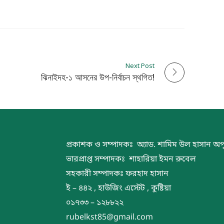
Next Post
ঝিনাইদহ-১ আসনের উপ-নির্বাচন স্থগিত!
প্রকাশক ও সম্পাদকঃ অ্যাড. শামিম উল হাসান অপ
ভারপ্রাপ্ত সম্পাদকঃ শাহারিয়া ইমন রুবেল
সহকারী সম্পাদকঃ ফরহাদ হাসান
ই – ৪৪২ , হাউজিং এস্টেট , কুষ্টিয়া
০১৭৩৩ – ১২৮৮২২
rubelkst85@gmail.com