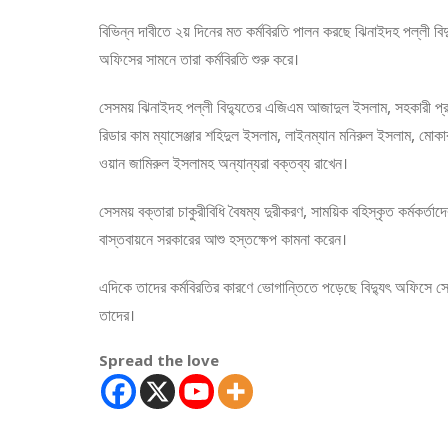
বিভিন্ন দাবীতে ২য় দিনের মত কর্মবিরতি পালন করছে ঝিনাইদহ পল্লী বিদ্যু
অফিসের সামনে তারা কর্মবিরতি শুরু করে।
সেসময় ঝিনাইদহ পল্লী বিদ্যুতের এজিএম আজাদুল ইসলাম, সহকারী প্রশাস
রিডার কাম ম্যাসেঞ্জার শহিদুল ইসলাম, লাইনম্যান মনিরুল ইসলাম, মোক
ওয়ান জামিরুল ইসলামহ অন্যান্যরা বক্তব্য রাখেন।
সেসময় বক্তারা চাকুরীবিধি বৈষম্য দুরীকরণ, সাময়িক বহিস্কৃত কর্মকর্তা
বাস্তবায়নে সরকারের আশু হস্তক্ষেপ কামনা করেন।
এদিকে তাদের কর্মবিরতির কারণে ভোগান্তিতে পড়েছে বিদ্যুৎ অফিসে 
তাদের।
Spread the love