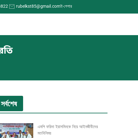
8822
rubelkst85@gmail.com
ই-পেপার
িরতি
সর্বশেষ
এমপি ফরিদা ইয়াসমিনকে নিয়ে আইনজীবীদের
মতবিনিময়