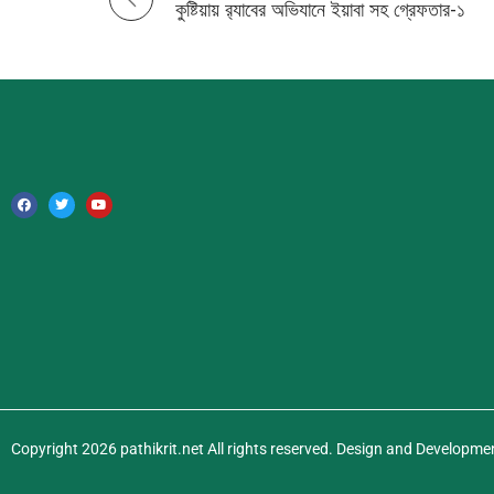
কুষ্টিয়ায় র‌্যাবের অভিযানে ইয়াবা সহ গ্রেফতার-১
o
s
t
n
a
v
i
g
a
Copyright 2026 pathikrit.net All rights reserved. Design and Developme
t