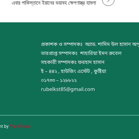
এবার পাকিস্তানে ইরানের ভয়াবহ ক্ষেপণাস্ত্র হামলা
প্রকাশক ও সম্পাদকঃ অ্যাড. শামিম উল হাসান অপ
ভারপ্রাপ্ত সম্পাদকঃ শাহারিয়া ইমন রুবেল
সহকারী সম্পাদকঃ ফরহাদ হাসান
ই – ৪৪২ , হাউজিং এস্টেট , কুষ্টিয়া
০১৭৩৩ – ১২৮৮২২
rubelkst85@gmail.com
nt by
TechPeaks