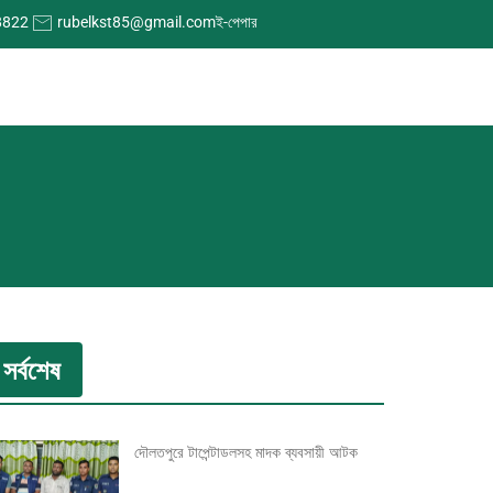
8822
rubelkst85@gmail.com
ই-পেপার
সর্বশেষ
দৌলতপুরে টাপেন্টাডলসহ মাদক ব্যবসায়ী আটক