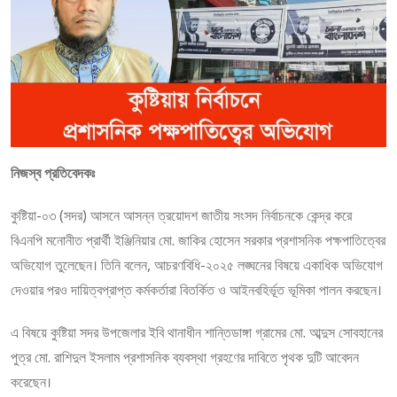
নিজস্ব প্রতিবেদকঃ
কুষ্টিয়া-০৩ (সদর) আসনে আসন্ন ত্রয়োদশ জাতীয় সংসদ নির্বাচনকে কেন্দ্র করে
বিএনপি মনোনীত প্রার্থী ইঞ্জিনিয়ার মো. জাকির হোসেন সরকার প্রশাসনিক পক্ষপাতিত্বের
অভিযোগ তুলেছেন। তিনি বলেন, আচরণবিধি-২০২৫ লঙ্ঘনের বিষয়ে একাধিক অভিযোগ
দেওয়ার পরও দায়িত্বপ্রাপ্ত কর্মকর্তারা বিতর্কিত ও আইনবহির্ভূত ভূমিকা পালন করছেন।
এ বিষয়ে কুষ্টিয়া সদর উপজেলার ইবি থানাধীন শান্তিডাঙ্গা গ্রামের মো. আব্দুস সোবহানের
পুত্র মো. রাশিদুল ইসলাম প্রশাসনিক ব্যবস্থা গ্রহণের দাবিতে পৃথক দুটি আবেদন
করেছেন।