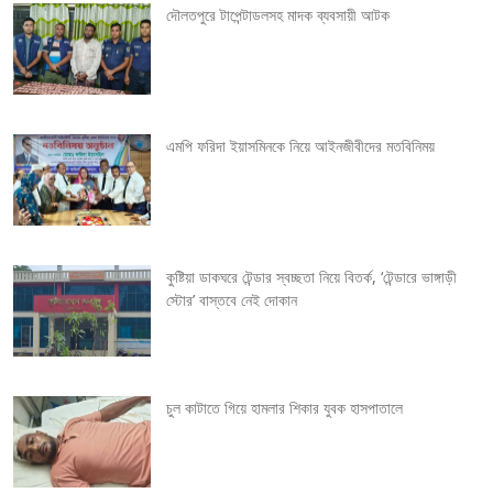
দৌলতপুরে টাপেন্টাডলসহ মাদক ব্যবসায়ী আটক
n
a
v
এমপি ফরিদা ইয়াসমিনকে নিয়ে আইনজীবীদের মতবিনিময়
i
g
কুষ্টিয়া ডাকঘরে টেন্ডার স্বচ্ছতা নিয়ে বিতর্ক, ‘টেন্ডারে ভাঙ্গাড়ী
a
স্টোর’ বাস্তবে নেই দোকান
t
i
চুল কাটাতে গিয়ে হামলার শিকার যুবক হাসপাতালে
o
n