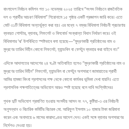
বাংলাদেশ নির্বাচন কমিশন গত ১০ নভেম্বর ২০২৫ তারিখে “সংসদ নির্বাচনে রাজনৈতিক
দল ও প্রার্থীর আচরণ বিধিমালা” শিরোনামে ১৫ পৃষ্ঠার একটি প্রজ্ঞাপন জারি করে। এতে
মোট ৩১টি বিধিমালা অন্তর্ভুক্ত করা হয়। এর মধ্যে ৭ নম্বর বিধিমালা নির্বাচনী প্রচারণায়
ব্যবহৃত পোস্টার, ব্যানার, লিফলেট ও বিলবোর্ড সংক্রান্ত বিধান নির্ধারণ করে। ওই
বিধিমালার ‘ঝ’ উপবিধিতে স্পষ্টভাবে বলা হয়েছে—“মুদ্রণকারী প্রতিষ্ঠানের নাম ও
মুদ্রণের তারিখ বিহীন কোনো লিফলেট, হ্যান্ডবিল বা ফেস্টুন ব্যবহার করা যাইবে না।”
এদিকে আদালতের আদেশের ২৪ ঘণ্টা অতিবাহিত হলেও “মুদ্রণকারী প্রতিষ্ঠানের নাম ও
মুদ্রণের তারিখ বিহীন” লিফলেট, হ্যান্ডবিল বা ফেস্টুন অপসারণে জামায়াতের প্রার্থী
আমির হামজা কিংবা প্রশাসনের পক্ষ থেকে কোনো কার্যকর ভূমিকা দেখা যায়নি। এতে
প্রশাসনিক পক্ষপাতিত্বের অভিযোগ আরও স্পষ্ট হয়েছে বলে দাবি সংশ্লিষ্টদের।
পৃথক দুটি অভিযোগ প্রমাণিত হওয়ায় সংসদীয় আসন নং ৭৭, কুষ্টিয়া-৩ এর নির্বাচনী
অনুসন্ধান ও বিচারিক কমিটির বিচারক মো. আরিফুল ইসলাম ১০ হাজার টাকা জরিমানা
করেন এবং অনাদায়ে ৬ মাসের কারাদণ্ডের আদেশ দেন। একই সঙ্গে ব্যানার অপসারণের
নির্দেশও দেওয়া হয়।