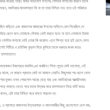
ারধর করেছে তারা। বাবার অভিযোগ ঈগলের পোস্টার লাগানোর কারনে তাকে
া বলছেন, বকতিয়ার মাদকাসক্ত কি না তা তারা নিশ্চিত নন। তবে ওই পরিবারে
এসেছিল বাড়িতে এবং খাজানগর বাজারের ঈগলের অফিসে কেন গিয়েছিল সে
পর্যায়ে ছেলে বলে তোমাকে নৌকায় ভোট করতে হবে। না হলে তোমাকে ইয়াবা
লে পোস্টার লাগাবো দেহি তোরা কি করোস। এতে ক্ষিপ্ত হয়ে দুই ছেলে ফোন
েই পিটিয়ে ও চাইনিজ কুড়াল দিয়ে কুপিয়ে তাকে গুরুতর জখম করে।
সে হাসপাতালে।
 কয়েকজন উচ্চস্বরে বাকবিতণ্ডা করছিল। পিতা-পুত্র কেউ ভালোনা, ওই
 হয়ে থাকে, যে কারনে প্রথমে কেউ তা আমলে নেয়নি। কিছুসময় পর ছেলে ফোন
িশোর যুবক। তখন শোরগোল আরো বেড়ে যায় এবং বকতিয়ারের আত্মচিৎকার
ে পড়ে থাকতে দেখে। পরে তাকে উদ্ধার করে হাসপাতালে নিয়ে ভর্তি করে।
বলেন, এটা তারা নিশ্চিত করে বলতে পারবেন না।
ল, এ ব্যাপারে খাজানগর উত্তরপাড়া ও কাতলমারীর কিছু ছেলেপেলে এসে কয়,