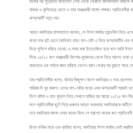
ঘটনার পর পুত্রদের অভিযোগ নেশা থেকে ফেরাতে মাদকাসক্ত বাবাকে ম
মারধর ও কুপিয়েছে ছেলে ও তার অস্ত্রধারী সাঙ্গো-পাঙ্গরা। প্রতিবেশীর
ঝগড়াঝাটি নতুন নয়।
আহত বকতিয়ার হাসপাতালে জানান, সে ঈগল মার্কার হ্যান্ডবিল নিয়ে 
জন্য তার দুই ছেলে কৈফিয়ত চায়। বাপ-বেটা এ নিয়ে ঝগড়াঝাটির এক 
দিয়ে পুলিশে ধরিয়ে দেবো। এ সময় বাবা উত্তেজিত হয়ে বলে আমি ঈগ
দিয়ে ১৫/২০ জন অস্ত্রধারী কিশোর-যুবকদের ডেকে নিয়ে আসে। তারা এস
মারধোরে এক পর্যায়ে জ্ঞান হারিয়ে ফেলে। জ্ঞান ফেরার পর বুঝতে পারে 
তার প্রতিবেশীরা বলেন, ঘটনার কিছুক্ষণ আগে বকতিয়ার ও তার ছেলেসহ
পরিবার টা খুব খারাপ। ওদের বাপ-বেটার মধ্যে এমন ঝগড়াঝাটি প্রায়ই
দিলে বাটাম ও হাত কুড়াল নিয়ে সেখানে হাজির হয় আরো ১২/১৫ জন ক
শুনে প্রতিবেশীরা ছুটে গিয়ে গুরুতর আহত অবস্থায় বকতিয়ারকে মাটিত
তবে বকতিয়ার মাদক সেবন করেন কিনা সে প্রশ্নে কয়েক জন প্রতিবেশী 
ছিন্ন ফকির নামে এক ব্যক্তি বলেন, বকতিয়ার ঈগল মার্কার ভোট করছি