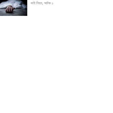
ভাই নিহত, আটক ১