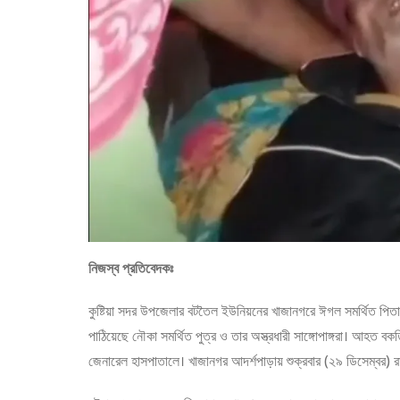
নিজস্ব প্রতিবেদকঃ
কুষ্টিয়া সদর উপজেলার বটতৈল ইউনিয়নের খাজানগরে ঈগল সমর্থিত পিতাক
পাঠিয়েছে নৌকা সমর্থিত পুত্র ও তার অস্ত্রধারী সাঙ্গোপাঙ্গরা। আহত বকতি
জেনারেল হাসপাতালে। খাজানগর আদর্শপাড়ায় শুক্রবার (২৯ ডিসেম্বর) 