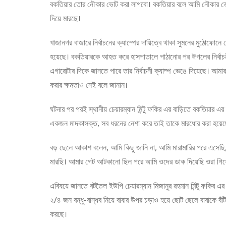
বকতিয়ার তোর নৌকার ভোট করা লাগবো। বকতিয়ার বলে আমি নৌকার ভোট 
দিয়ে মারছে।
খাজানগর বাজারে নির্বাচনের ক্যাম্পের দায়িত্বে থাকা সুমনের মুঠোফোনে
হয়েছে। বকতিয়ারকে আহত করে হাসপাতালে পাঠানোর পর ঈগলের নির্বাচনী 
এগারোটার দিকে জানতে পারে তার নির্বাচনী ক্যাম্প ভেঙে দিয়েছে। আম
করার ক্ষমতাও নেই বলে জানান।
ঘটনার পর পরই স্থানীয় চেয়ারম্যান মিন্টু ফকির এর বাড়িতে বকতিয়া
একজন মাদকাসক্ত, সব ধরনের নেশা করে তাই তাকে মারধোর করা হয়ে
বড় ছেলে আকাশ বলেন, আমি কিছু জানি না, আমি মারামারির পরে এসে
মারছি। আমার গেট আটকানো ছিল পরে আমি ওদের ডাক দিয়েছি ওরা গিয়ে
এবিষয়ে জানতে বটতৈল ইউপি চেয়ারম্যান মিজানুর রহমান মিন্টু ফকির 
২/৪ জন বন্ধু-বান্ধব নিয়ে বাবার উপর চড়াও হয়ে ছোট ছেলে বাবাকে বঁ
করছে।