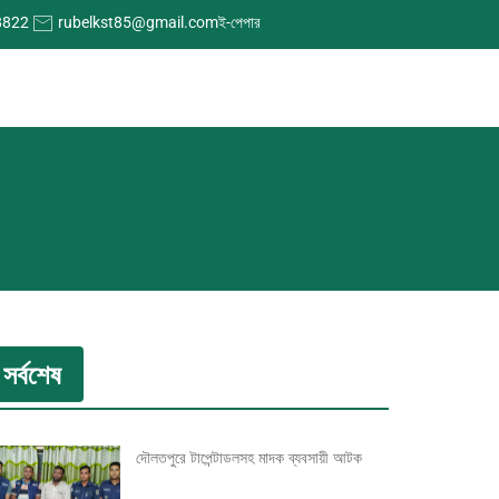
8822
rubelkst85@gmail.com
ই-পেপার
সর্বশেষ
দৌলতপুরে টাপেন্টাডলসহ মাদক ব্যবসায়ী আটক