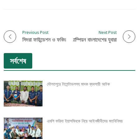
Previous Post
Next Post
P
এশিয়া কাপে চ্যাম্পিয়ন বাংলাদেশের যুবারা
সিদরা ফাউন্ডেশন ও ফকির বাড়ি ফাউন্ডেশনের কম্বল বিতরণ
o
সর্বশেষ
s
t
দৌলতপুরে টাপেন্টাডলসহ মাদক ব্যবসায়ী আটক
n
a
v
এমপি ফরিদা ইয়াসমিনকে নিয়ে আইনজীবীদের মতবিনিময়
i