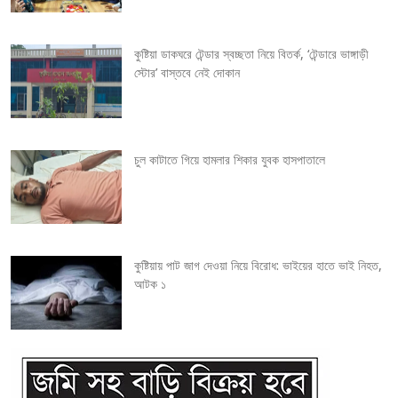
g
কুষ্টিয়া ডাকঘরে টেন্ডার স্বচ্ছতা নিয়ে বিতর্ক, ‘টেন্ডারে ভাঙ্গাড়ী
a
স্টোর’ বাস্তবে নেই দোকান
t
i
চুল কাটাতে গিয়ে হামলার শিকার যুবক হাসপাতালে
o
n
কুষ্টিয়ায় পাট জাগ দেওয়া নিয়ে বিরোধ: ভাইয়ের হাতে ভাই নিহত,
আটক ১