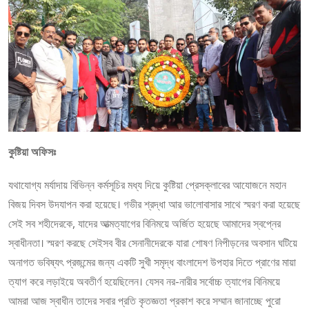
কুষ্টিয়া অফিসঃ
যথাযোগ্য মর্যাদায় বিভিন্ন কর্মসূচির মধ্য দিয়ে কুষ্টিয়া প্রেসক্লাবের আযোজনে মহান
বিজয় দিবস উদযাপন করা হয়েছে। গভীর শ্রদ্ধা আর ভালোবাসার সাথে স্মরণ করা হয়েছে
সেই সব শহীদেরকে, যাদের আত্মত্যাগের বিনিময়ে অর্জিত হয়েছে আমাদের স্বপ্নের
স্বাধীনতা। স্মরণ করছে সেইসব বীর সেনানীদেরকে যারা শোষণ নিপীড়নের অবসান ঘটিয়ে
অনাগত ভবিষ্যৎ প্রজন্মের জন্য একটি সুখী সমৃদ্ধ বাংলাদেশ উপহার দিতে প্রাণের মায়া
ত্যাগ করে লড়াইয়ে অবতীর্ণ হয়েছিলেন। যেসব নর-নারীর সর্বোচ্চ ত্যাগের বিনিময়ে
আমরা আজ স্বাধীন তাদের সবার প্রতি কৃতজ্ঞতা প্রকাশ করে সম্মান জানাচ্ছে পুরো