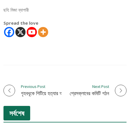
ছবি: মিজা ব্যাপারী
Spread the love
Previous Post
Next Post
P
গৃহবধূকে পিটিয়ে হত্যার অভিযোগ!
শৈলকুপা উপজেলা প্রেসক্লাবের কমিটি গঠন
o
সর্বশেষ
s
t