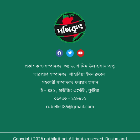
প্রকাশক ও সম্পাদকঃ অ্যাড. শামিম উল হাসান অপু
ভারপ্রাপ্ত সম্পাদকঃ শাহারিয়া ইমন রুবেল
সহকারী সম্পাদকঃ ফরহাদ হাসান
ই – ৪৪২ , হাউজিং এস্টেট , কুষ্টিয়া
০১৭৩৩ – ১২৮৮২২
rubelkst85@gmail.com
Copyright 2026 pathikrit.net All rights reserved. Design and