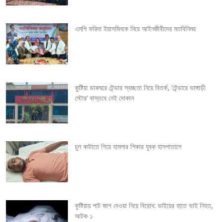
a
v
এমপি ফরিদা ইয়াসমিনকে নিয়ে আইনজীবীদের মতবিনিময়
i
g
কুষ্টিয়া ডাকঘরে টেন্ডার স্বচ্ছতা নিয়ে বিতর্ক, ‘টেন্ডারে ভাঙ্গাড়ী
a
স্টোর’ বাস্তবে নেই দোকান
t
i
চুল কাটাতে গিয়ে হামলার শিকার যুবক হাসপাতালে
o
n
কুষ্টিয়ায় পাট জাগ দেওয়া নিয়ে বিরোধ: ভাইয়ের হাতে ভাই নিহত,
আটক ১