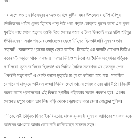
এর আগে গত ১৭ ডিসেম্বর ২০২৩ তারিখে কুষ্টিয়া সদর উপজেলার হাটশ হরিপুর
ইউনিয়নের পর্যটন কেন্দ্র হিসেবে গড়ে উঠা পদ্মা-গড়াই মোহনায় ঘুরতে আসা এক যুবক-
যুবতি’র কাছ থেকে হত্যার হুমকি দিয়ে সোনার গহনা ও টাকা ছিনতাই করে হাটশ হরিপুর
ইউনিয়নের শালদাহ গ্রামের হেদায়েতের ছেলে চিহ্নিত ছিনতাইকারি সুমন ও তার
সহযোগি বোয়ালদাহ গ্রামের জামুর ছেলে জাকির। ছিনতাই এর ঘটনাটি কৌশলে ভিডিও
করেন ঘটনাস্থলে থাকা একজন। এরপর ভিডিও পাঠানো হয় দৈনিক সত্যখবর পত্রিকা
কার্যালয়ে। সুমন-জাকিরের ছিনতাই এর ভিডিও দৈনিক সত্যখবর এর ফেসবুক পেজ
“ডেইলি সত্যখবর” এ পোস্ট করলে মুহুর্তের মধ্যে তা ভাইরাল হয়ে যায়। সামাজিক
যোগাযোগ মাধ্যমে ভাইরাল হওয়া ভিডিও দেখে তাদের গ্রেফতারের দাবি উঠে। বিষয়টি
নজরে আসে প্রশাসনের। এই বিষয়ে স্থানীয় পত্রিকায় সংবাদ প্রকাশ হয়‌। এরপর
সোমবার দুপুরে তাকে তার নিজ বাড়ি থেকে গ্রেফতার করে জেলা গোয়েন্দা পুলিশ।
এদিকে, এই চিহ্নিত ছিনতাইকারি-চোর, মাদক ব্যবসায়ী সুমন ও জাকিরের গডফাদারকে
আইনের আওতায় আনার জোর দাবি জানিয়েছেন সচেতন মহল।