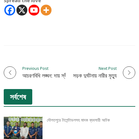
Spread the love
Previous Post
Next Post
P
কুষ্টিয়ায় সড়ক দুর্ঘটনায় নারীর মৃত্যু
আচরণবিধি লঙ্ঘন: দায় স্বীকার করে ইউপি চেয়ারম্যান ও কাউন্সিলরসহ ৫ জনের ক্ষমা প্রার্থনা
o
সর্বশেষ
s
t
দৌলতপুরে টাপেন্টাডলসহ মাদক ব্যবসায়ী আটক
n