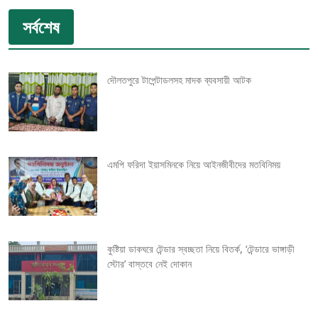
o
সর্বশেষ
s
t
দৌলতপুরে টাপেন্টাডলসহ মাদক ব্যবসায়ী আটক
n
a
v
এমপি ফরিদা ইয়াসমিনকে নিয়ে আইনজীবীদের মতবিনিময়
i
g
কুষ্টিয়া ডাকঘরে টেন্ডার স্বচ্ছতা নিয়ে বিতর্ক, ‘টেন্ডারে ভাঙ্গাড়ী
a
স্টোর’ বাস্তবে নেই দোকান
t