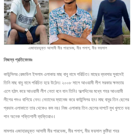
এজাহারভুক্ত আসামী মীর পারভেজ, মীর পলাশ, মীর ফয়সাল
নিজস্ব প্রতিবেদকঃ
কাউন্সিলর রেজাউল ইসলাম এলাকায় মাছ বাবু নামে পরিচিত। মাছের ব্যবসার সুবাদেই
তিনি মাছ বাবু নামে পরিচিত হয়ে উঠেন। ২০০৮ সালে আওয়ামী লীগ সরকার ক্ষমতায়
এলে হঠাৎ করে আওয়ামী লীগ নেতা বনে যান তিনি। অল্পদিনের মধ্যে শহর আওয়ামী
লীগের পদও বাগিয়ে নেন। নেতাদের ম্যানেজ করে কাউন্সিলর হন। মাছ বাবুর তিন ছেলের
প্রভাব এলাকাতে তার থেকেও কম নয়। নিজ এলাকায় তিন ছেলের দাপটে মুখ খুলতে ভয়
পান অনেক শক্তিশালী ব্যক্তিরাও।
মামলার এজাহারভুক্ত আসামী মীর পারভেজ, মীর পলাশ, মীর ফয়সাল কুষ্টিয়া শহর