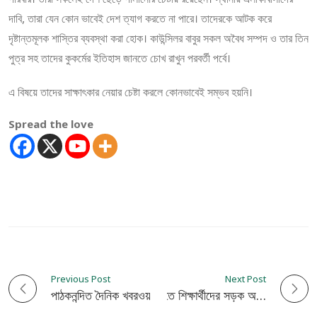
দাবি, তারা যেন কোন ভাবেই দেশ ত্যাগ করতে না পারে। তাদেরকে আটক করে
দৃষ্টান্তমূলক শাস্তির ব্যবস্থা করা হোক। কাউন্সিলর বাবুর সকল অবৈধ সম্পদ ও তার তিন
পুত্র সহ তাদের কুকর্মের ইতিহাস জানতে চোখ রাখুন পরবর্তী পর্বে।
এ বিষয়ে তাদের সাক্ষাৎকার নেয়ার চেষ্টা করলে কোনভাবেই সম্ভব হয়নি।
Spread the love
Previous Post
Next Post
P
পাঠকনন্দিত দৈনিক খবরওয়ালা পত্রিকার ১ম বর্ষ উদযাপন
শিক্ষকের পদত্যাগের দাবিতে শিক্ষার্থীদের সড়ক অবরোধ: ২ শিক্ষক সাময়িক বরখাস্ত