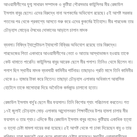
আওয়ামীলীগের যুগ্ম সাধারন সম্পাদক ও কুষ্টিয়া পৌরসভার কাউন্সিলর মীর রেজাউল
ইসলাম বাবুর ছেলে। এদের বিরুদ্ধে নানা অপকর্মের অভিযোগ রয়েছে। ৫ই আগষ্ট সরকার
পতনের পর থেকে প্রকাশ্যে আসতে শুরু করে এদের কুকর্মের ইতিহাস। মীর পারভেজ তার
চৌড়হাস মোড়ের ঔষধের দোকানের আড়ালে চালান মাদক
ব্যবসা। নিষিদ্ধ ট্যাপেন্টাডল ট্যাবলেট বিক্রির অভিযোগ রয়েছে তার বিরুদ্ধে।
পারভেজের পিতা একাধারে আওয়ামীলীগের নেতা ও আতার আস্থাভাজন হওয়ায় তাকে
কেউ থামাতে পারেনি। কাউন্সিলর বাবুর আরেক ছেলে মীর পলাশ। তিনিও থেমে ছিলেন না।
পলাশ ছিল স্থানীয় মাদক ব্যবসায়ী কামিনীর পার্টনার। তাছাড়াও প্রতি মাসে তিনি কামিনীর
থেকে ৪০ হাজার টাকা করে নিতেন। তাছাড়া চৌড়হাস এলাকার অধিকাংশ আবাসিক
হোটেলে তাকে মাসোহারা দিয়ে অনৈতিক কর্মকান্ড চালানো হতো।
রেজাউল ইসলাম বাবু’র ছেলে মীর ফয়সাল। তিনি কিশোর গ্যাং পরিচালনা করতেন। গত
১৭ই জুলাই চৌড়হাস মোড় এলাকায় আন্দোলনরত শিক্ষার্থীদের উপর হামলা চালায় মীর
ফয়সাল ও তার গ্যাং। এদিকে মীর রেজাউল ইসলাম বাবুর নামেও কুষ্টিয়ায় একাধিক হত্যা
ও হত্যা চেষ্টা মামলা দায়ের করা হয়েছে। ৫ই আগষ্ট থেকে গা ঢাকা দিয়েছেন বাবু ও তার
পরিবার। তারা সকলেই দেশ ছেড়ে পালানোর চেষ্টায় রয়েছেন। স্থানীয় এলাকাবাসীদের