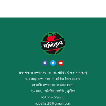
প্রকাশক ও সম্পাদকঃ অ্যাড. শামিম উল হাসান অপু
ভারপ্রাপ্ত সম্পাদকঃ শাহারিয়া ইমন রুবেল
সহকারী সম্পাদকঃ ফরহাদ হাসান
ই – ৪৪২ , হাউজিং এস্টেট , কুষ্টিয়া
০১৭৩৩ – ১২৮৮২২
rubelkst85@gmail.com