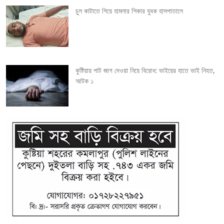
i
চুল কাটাতে গিয়ে হামলার শিকার যুবক হাসপাতালে
o
n
কুষ্টিয়ায় পাট জাগ দেওয়া নিয়ে বিরোধ: ভাইয়ের হাতে ভাই নিহত,
আটক ১