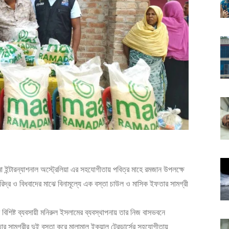
টারন্যাশনাল অস্ট্রেলিয়া এর সহযোগীতায় পবিত্র মাহে রমজান উপলক্ষে
রিদ্র ও বিধবাদের মাঝে বিনামূল্যে এক বস্তা চাউল ও মাসিক ইফতার সামগ্রী
ের বিশিষ্ট ব্যবসায়ী মনিরুল ইসলামের ব্যবস্থাপনায় তার নিজ বাসভবনে
সামগ্রীর দুই বস্তা করে মালামাল ইকুয়াল ট্রেডার্সের সহযোগীতায়