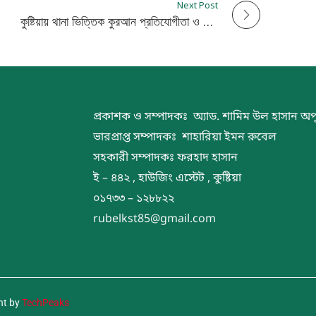
Next Post
কুষ্টিয়ায় থানা ভিত্তিক কুরআন প্রতিযোগীতা ও পুরস্কার বিতরণ
প্রকাশক ও সম্পাদকঃ অ্যাড. শামিম উল হাসান অপ
ভারপ্রাপ্ত সম্পাদকঃ শাহারিয়া ইমন রুবেল
সহকারী সম্পাদকঃ ফরহাদ হাসান
ই – ৪৪২ , হাউজিং এস্টেট , কুষ্টিয়া
০১৭৩৩ – ১২৮৮২২
rubelkst85@gmail.com
nt by
TechPeaks