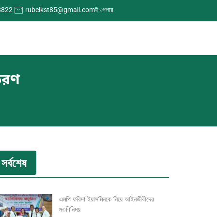
8822
rubelkst85@gmail.com
ই-পেপার
িতরণ
সর্বশেষ
এমপি ফরিদা ইয়াসমিনকে নিয়ে আইনজীবীদের
মতবিনিময়