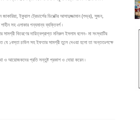
ারিয়া, ইকুয়াল ট্রেডার্সের ডিরেক্টর আসাদুজ্জামান (শুভ্র), সুজন,
শাহীন সহ এলাকার গন্যমান্য ব্যক্তিবর্গ ৷
ার সামগ্রী বিতরণের দায়িত্বপ্রাপ্ত মনিরুল ইসলাম বলেন- মা সংস্থাটির
হাতে যে ১বস্তা চাউল সহ ইফতার সামগ্রী তুলে দেওয়া হলো তা অন্ততঃপক্ষে
স্থা ও আয়োজকদের প্রতি সন্তুষ্ট প্রকাশ ও দোয়া করেন ৷