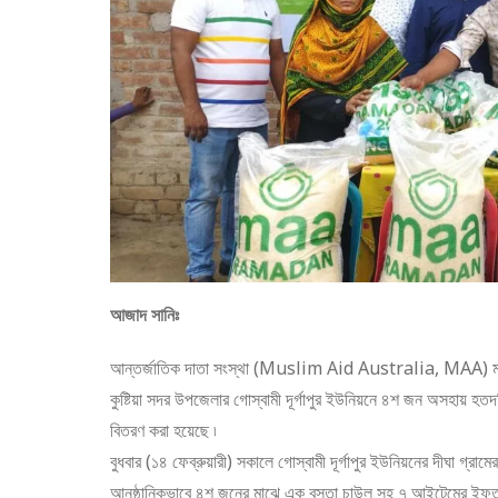
আজাদ সানিঃ
আন্তর্জাতিক দাতা সংস্থা (Muslim Aid Australia, MAA) মা ইন্
কুষ্টিয়া সদর উপজেলার গোস্বামী দূর্গাপুর ইউনিয়নে ৪শ জন অসহায় হতদ
বিতরণ করা হয়েছে ৷
বুধবার (১৪ ফেব্রুয়ারী) সকালে গোস্বামী দূর্গাপুর ইউনিয়নের দীঘা গ্রাম
আনুষ্ঠানিকভাবে ৪শ জনের মাঝে এক বস্তা চাউল সহ ৭ আইটেমের ইফতার 