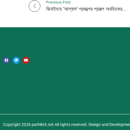
Previous Post
P
ঝিনাইদহে ‘আশ্বাস’ প্রকল্পের প্রকল্প অবহিতকরণ সভা
o
s
t
n
a
v
i
g
a
Copyright 2026 pathikrit.net All rights reserved. Design and Developme