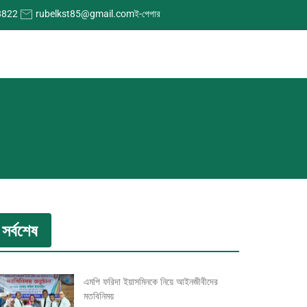
8822
rubelkst85@gmail.com
ই-পেপার
সর্বশেষ
এমপি ফরিদা ইয়াসমিনকে নিয়ে আইনজীবীদের
মতবিনিময়