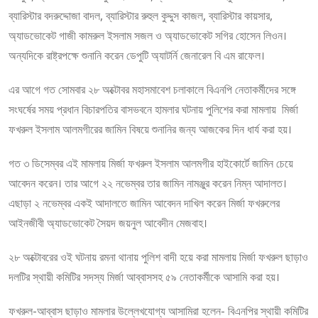
ব্যারিস্টার বদরুদ্দোজা বাদল, ব্যারিস্টার রুহুল কুদ্দুস কাজল, ব্যারিস্টার কায়সার,
অ্যাডভোকেট গাজী কামরুল ইসলাম সজল ও অ্যাডভোকেট সগির হোসেন লিওন।
অন্যদিকে রাষ্ট্রপক্ষে শুনানি করেন ডেপুটি অ্যাটর্নি জেনারেল বি এম রাফেল।
এর আগে গত সোমবার ২৮ অক্টোবর মহাসমাবেশ চলাকালে বিএনপি নেতাকর্মীদের সঙ্গে
সংঘর্ষের সময় প্রধান বিচারপতির বাসভবনে হামলার ঘটনায় পুলিশের করা মামলায় মির্জা
ফখরুল ইসলাম আলমগীরের জামিন বিষয়ে শুনানির জন্য আজকের দিন ধার্য করা হয়।
গত ৩ ডিসেম্বর এই মামলায় মির্জা ফখরুল ইসলাম আলমগীর হাইকোর্টে জামিন চেয়ে
আবেদন করেন। তার আগে ২২ নভেম্বর তার জামিন নামঞ্জুর করেন নিম্ন আদালত।
এছাড়া ২ নভেম্বর একই আদালতে জামিন আবেদন দাখিল করেন মির্জা ফখরুলের
আইনজীবী অ্যাডভোকেট সৈয়দ জয়নুল আবেদীন মেজবাহ।
২৮ অক্টোবরের ওই ঘটনায় রমনা থানায় পুলিশ বাদী হয়ে করা মামলায় মির্জা ফখরুল ছাড়াও
দলটির স্থায়ী কমিটির সদস্য মির্জা আব্বাসসহ ৫৯ নেতাকর্মীকে আসামি করা হয়।
ফখরুল-আব্বাস ছাড়াও মামলার উল্লেখযোগ্য আসামিরা হলেন- বিএনপির স্থায়ী কমিটির