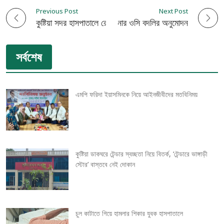
Previous Post
Next Post
P
কুষ্টিয়া সদর হাসপাতালে রোগী লাঞ্ছিত
৩৩৮ থানার ওসি বদলির অনুমোদন
o
সর্বশেষ
s
t
এমপি ফরিদা ইয়াসমিনকে নিয়ে আইনজীবীদের মতবিনিময়
n
a
v
কুষ্টিয়া ডাকঘরে টেন্ডার স্বচ্ছতা নিয়ে বিতর্ক, ‘টেন্ডারে ভাঙ্গাড়ী
স্টোর’ বাস্তবে নেই দোকান
i
g
চুল কাটাতে গিয়ে হামলার শিকার যুবক হাসপাতালে
a