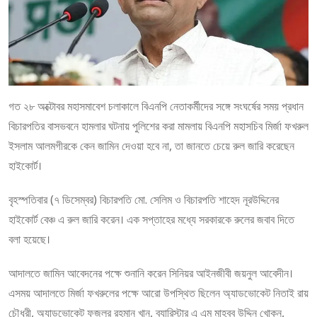
গত ২৮ অক্টোবর মহাসমাবেশ চলাকালে বিএনপি নেতাকর্মীদের সঙ্গে সংঘর্ষের সময় প্রধান
বিচারপতির বাসভবনে হামলার ঘটনায় পুলিশের করা মামলায় বিএনপি মহাসচিব মির্জা ফখরুল
ইসলাম আলমগীরকে কেন জামিন দেওয়া হবে না, তা জানতে চেয়ে রুল জারি করেছেন
হাইকোর্ট।
বৃহস্পতিবার (৭ ডিসেম্বর) বিচারপতি মো. সেলিম ও বিচারপতি শাহেদ নূরউদ্দিনের
হাইকোর্ট বেঞ্চ এ রুল জারি করেন। এক সপ্তাহের মধ্যে সরকারকে রুলের জবাব দিতে
বলা হয়েছে।
আদালতে জামিন আবেদনের পক্ষে শুনানি করেন সিনিয়র আইনজীবী জয়নুল আবেদীন।
এসময় আদালতে মির্জা ফখরুলের পক্ষে আরো উপস্থিত ছিলেন অ্যাডভোকেট নিতাই রায়
চৌধুরী, অ্যাডভোকেট ফজলুর রহমান খান, ব্যারিস্টার এ এম মাহবুব উদ্দিন খোকন,