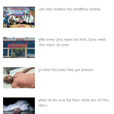
v
এমপি ফরিদা ইয়াসমিনকে নিয়ে আইনজীবীদের মতবিনিময়
i
g
কুষ্টিয়া ডাকঘরে টেন্ডার স্বচ্ছতা নিয়ে বিতর্ক, ‘টেন্ডারে ভাঙ্গাড়ী
a
স্টোর’ বাস্তবে নেই দোকান
t
i
চুল কাটাতে গিয়ে হামলার শিকার যুবক হাসপাতালে
o
n
কুষ্টিয়ায় পাট জাগ দেওয়া নিয়ে বিরোধ: ভাইয়ের হাতে ভাই নিহত,
আটক ১