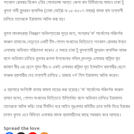
গতকাল রোববার বিকেল ৫টায় সোনাডাঙ্গা আন্ত: জেলা বাস টার্মিনালের সামনে ঢাকা টু
খুলনা গামী সুন্দরবন ক্লাসিক (ঢাকা মেট্রো-ব-১৫-৪৫০৭ নম্বর) নামক বাস তল্লাশী
চালিয়ে তাদেরকে ইয়াবাসহ আটক করা হয়।
খুলনা মাদকদ্রব্য নিয়ন্ত্রণ অধিদপ্তরের সূত্র মতে, সংস্থার ‘ক’ সার্কেলের পরিদর্শক
বদরুল হাসানের নেতৃত্বে একটি টিম গোপন সংবাদের ভিত্তিতে গতকাল রোববার উক্ত
এলাকায় অভিযান পরিচালনা করেন। এ সময়ে ঢাকা টু খুলনাগামী সুন্দরবন ক্লাসিক নামক
বাসে অভিযান চালিয়ে খুলনার রূপসা উপজেলার পশ্চিম নন্দনপুর এলাকার বাসিন্দা মৃত
জামাল মীর এর ছেলে সুমন মীর ও একই এলাকার বাসিন্দা মৃত ইসমাইল ব্যাপারীর ছেলে
ফারুক ব্যাপারীর দেহ তল্লাশী চালিয়ে ১ হাজার ৭শ’ পিস ইয়াবাসহ আটক করেন।
এ ব্যাপারে সংশ্লিষ্ট থানায় মামলা দায়ের করা হয়েছে। ‘ক’ সার্কেলের পরিদর্শক বদরুল
হাসান বলেন, গোপন সংবাদের ভিত্তিতে উল্লিখিত বাসে অভিযান চালিয়ে ইয়াবাসহ
তাদেরকে আটক করি। তারা দীর্ঘদিন ধরে আইন শৃঙ্খলার বাহিনীর চোখ ফাকি দিয়ে ইয়াবার
চালান খুলনা এনে বিভিন্ন এলাকায় মাদক ব্যবসায়ীদের কাছে সরবরাহ করে আসছে।
Spread the love