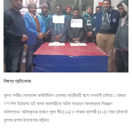
নিজস্ব প্রতিবেদক:
খুলনা নগরীর সোনাডাঙ্গা বাসটার্মিনাল এলাকায় যাত্রীবাহী বাসে তল্লাশী চালিয়ে ১ হাজার
৭’শ পিস ইয়াবাসহ দুই মাদক ব্যবসায়ীকে আটক করেছেন মাদকদ্রব্য নিয়ন্ত্রণ
অধিদপ্তর। আটককৃতরা হচ্ছেন সুমন মীর (২৯) ও ফারুক ব্যাপারী (৪০)। তারা দুইজনই
খুলনার রূপসা উপজেলার বাসিন্দা।