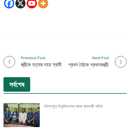
Previous Post
Next Post
P
স্ত্রীকে হত্যার দায়ে স্বামীর যাবজ্জীবন
মন্ত্রিসভার প্রথম বৈঠকে প্রধানমন্ত্রী:
o
সর্বশেষ
s
t
দৌলতপুরে টাপেন্টাডলসহ মাদক ব্যবসায়ী আটক
n
a