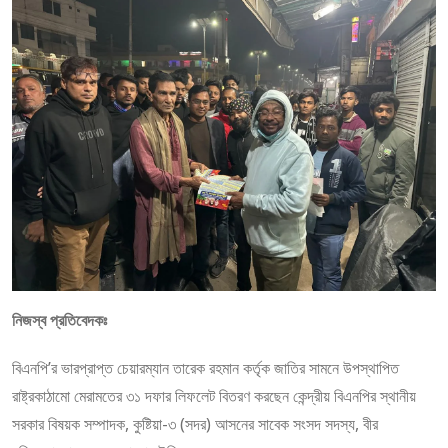
নিজস্ব প্রতিবেদকঃ
বিএনপি’র ভারপ্রাপ্ত চেয়ারম্যান তারেক রহমান কর্তৃক জাতির সামনে উপস্থাপিত
রাষ্ট্রকাঠামো মেরামতের ৩১ দফার লিফলেট বিতরণ করছেন কেন্দ্রীয় বিএনপির স্থানীয়
সরকার বিষয়ক সম্পাদক, কুষ্টিয়া-৩ (সদর) আসনের সাবেক সংসদ সদস্য, বীর