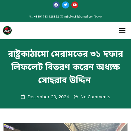
+8801733 128822
rubelkst85@gmail.com
ই-পেপার
রাষ্ট্রকাঠামো মেরামতের ৩১ দফার
লিফলেট বিতরণ করেন অধ্যক্ষ
সোহরাব উদ্দিন
December 20, 2024
No Comments