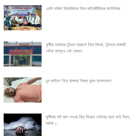
v
এমপি ফরিদা ইয়াসমিনকে নিয়ে আইনজীবীদের মতবিনিময়
i
g
কুষ্টিয়া ডাকঘরে টেন্ডার স্বচ্ছতা নিয়ে বিতর্ক, ‘টেন্ডারে ভাঙ্গাড়ী
a
স্টোর’ বাস্তবে নেই দোকান
t
i
চুল কাটাতে গিয়ে হামলার শিকার যুবক হাসপাতালে
o
n
কুষ্টিয়ায় পাট জাগ দেওয়া নিয়ে বিরোধ: ভাইয়ের হাতে ভাই নিহত,
আটক ১