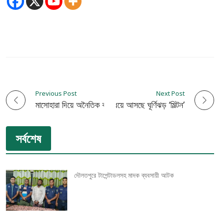
Previous Post
Next Post
P
ধেয়ে আসছে ঘূর্ণিঝড় ‘মিল্টন’
মাসোহারা দিয়ে অনৈতিক কর্মকান্ড চালাতো মাছ বাবুর তিন ছেলে
o
সর্বশেষ
s
t
দৌলতপুরে টাপেন্টাডলসহ মাদক ব্যবসায়ী আটক
n
a