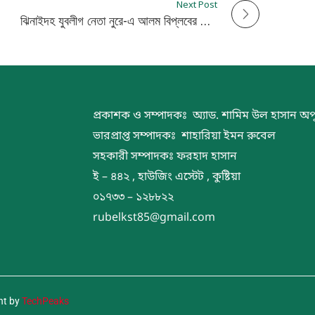
Next Post
ঝিনাইদহ যুবলীগ নেতা নুরে-এ আলম বিপ্লবের মোটরসাইকেল শো-ডাউন
প্রকাশক ও সম্পাদকঃ অ্যাড. শামিম উল হাসান অপ
ভারপ্রাপ্ত সম্পাদকঃ শাহারিয়া ইমন রুবেল
সহকারী সম্পাদকঃ ফরহাদ হাসান
ই – ৪৪২ , হাউজিং এস্টেট , কুষ্টিয়া
০১৭৩৩ – ১২৮৮২২
rubelkst85@gmail.com
nt by
TechPeaks