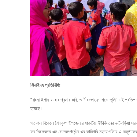
ঝিনাইদহ প্রতিনিধিঃ
“বাংলা ইশারা ভাষার প্রসার করি, স্মার্ট বাংলাদেশ গড়ে তুলি” এই প্রত
হয়েছে।
গতকাল বিকেলে শৈলকুপা উপজেলার সারুটিয়া ইউনিয়নের ভাটবাড়িয়া সরকারি 
ফর ডিসেবলড এন ডেভেলপমেন্টর এর কারিগরি সহযোগতিায় এ অনুষ্ঠানের