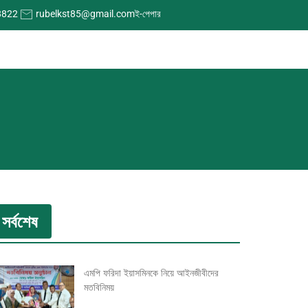
8822
rubelkst85@gmail.com
ই-পেপার
সর্বশেষ
এমপি ফরিদা ইয়াসমিনকে নিয়ে আইনজীবীদের
মতবিনিময়