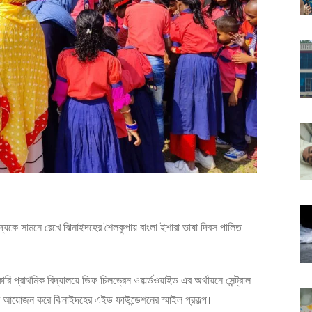
িপাদ্যকে সামনে রেখে ঝিনাইদহের শৈলকুপায় বাংলা ইশারা ভাষা দিবস পালিত
প্রাথমিক বিদ্যালয়ে ডিফ চিলড্রেন ওয়ার্ল্ডওয়াইড এর অর্থায়নে সেন্ট্রাল
 আয়োজন করে ঝিনাইদহের এইড ফাউন্ডেশনের স্মাইল প্রকল্প।