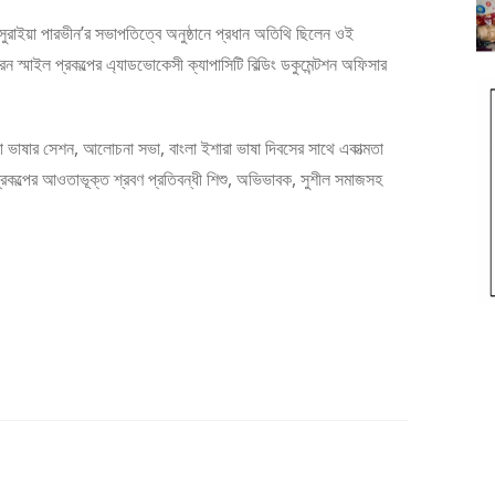
 সুরাইয়া পারভীন’র সভাপতিত্বে অনুষ্ঠানে প্রধান অতিথি ছিলেন ওই
করেন স্মাইল প্রকল্পের এ্যাডভোকেসী ক্যাপাসিটি বিল্ডিং ডকুমেন্টশন অফিসার
শারা ভাষার সেশন, আলোচনা সভা, বাংলা ইশারা ভাষা দিবসের সাথে একাত্মতা
 প্রকল্পের আওতাভূক্ত শ্রবণ প্রতিবন্ধী শিশু, অভিভাবক, সুশীল সমাজসহ