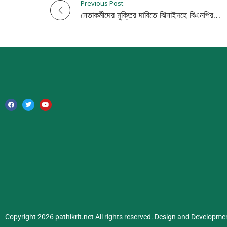
Previous Post
P
নেতাকর্মীদের মুক্তির দাবিতে ঝিনাইদহে বিএনপির বিক্ষোভ মিছিল ও সমাবেশ
o
s
t
n
a
v
i
g
a
Copyright 2026 pathikrit.net All rights reserved. Design and Developme