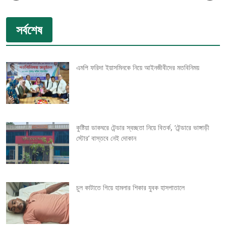
o
সর্বশেষ
s
t
এমপি ফরিদা ইয়াসমিনকে নিয়ে আইনজীবীদের মতবিনিময়
n
a
v
কুষ্টিয়া ডাকঘরে টেন্ডার স্বচ্ছতা নিয়ে বিতর্ক, ‘টেন্ডারে ভাঙ্গাড়ী
স্টোর’ বাস্তবে নেই দোকান
i
g
চুল কাটাতে গিয়ে হামলার শিকার যুবক হাসপাতালে
a
t