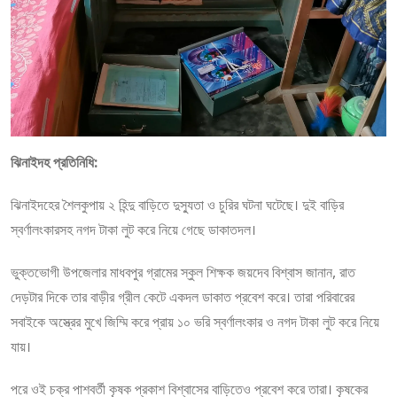
ঝিনাইদহ প্রতিনিধি:
ঝিনাইদহের শৈলকুপায় ২ হিন্দু বাড়িতে দুস্যুতা ও চুরির ঘটনা ঘটেছে। দুই বাড়ির
স্বর্ণালংকারসহ নগদ টাকা লুট করে নিয়ে গেছে ডাকাতদল।
ভুক্তভোগী উপজেলার মাধবপুর গ্রামের স্কুল শিক্ষক জয়দেব বিশ্বাস জানান, রাত
দেড়টার দিকে তার বাড়ীর গ্রীল কেটে একদল ডাকাত প্রবেশ করে। তারা পরিবারের
সবাইকে অস্ত্রের মুখে জিম্মি করে প্রায় ১০ ভরি স্বর্ণালংকার ও নগদ টাকা লুট করে নিয়ে
যায়।
পরে ওই চক্র পাশবর্তী কৃষক প্রকাশ বিশ্বাসের বাড়িতেও প্রবেশ করে তারা। কৃষকের