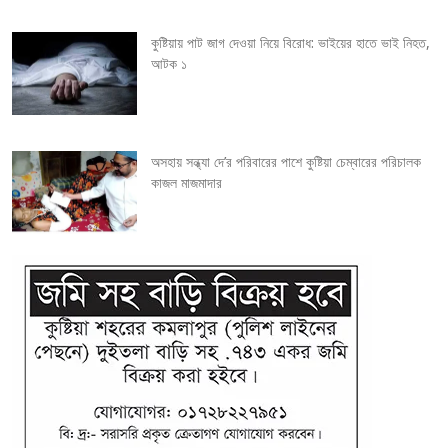
i
কুষ্টিয়ায় পাট জাগ দেওয়া নিয়ে বিরোধ: ভাইয়ের হাতে ভাই নিহত,
o
আটক ১
n
অসহায় সন্ধ্যা দে’র পরিবারের পাশে কুষ্টিয়া চেম্বারের পরিচালক
কাজল মাজমাদার