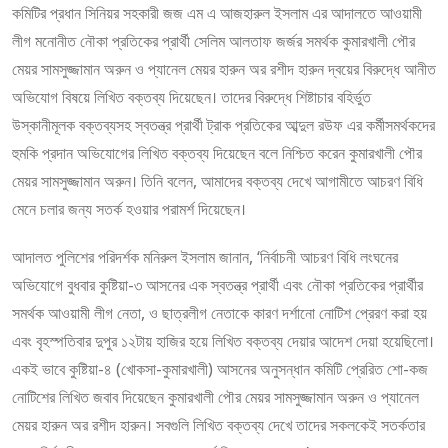
কমিটির প্রধান সিনিয়র সহকারী জজ এম এ আজহারুল ইসলাম এর আদালতে আওয়ামী
লীগ মনোনীত নৌকা প্রতিকের প্রার্থী সেলিম আলতাফ জর্জর সমর্থক কুমারখালী পৌর
মেয়র সামসুজ্জামান অরুন ও প্যানেল মেয়র হারুন অর রশীদ হারুন দ্বয়ের বিরুদ্ধে আনীত
অভিযোগ বিষয়ে লিখিত বক্তব্য দিয়েছেন। তাদের বিরুদ্ধে শিষ্টাচার বহির্ভুত
উস্কানীমূলক বক্তব্যসহ স্বতন্ত্র প্রার্থী ট্রাক প্রতিকের আব্দুল রউফ এর কর্মীসমর্থকদের
হুমকি প্রদান অভিযোগের লিখিত বক্তব্য দিয়েছেন বলে নিশ্চিত করেন কুমারখালী পৌর
মেয়র সামসুজ্জামান অরুন। তিনি বলেন, আমাদের বক্তব্য দেখে আগামীতে আচরণ বিধি
মেনে চলার জন্য সতর্ক হওয়ার পরামর্শ দিয়েছেন।
আদালত পুলিশের পরিদর্শক মনিরুল ইসলাম জানান, ‘নির্বাচনী আচরণ বিধি লংঘনের
অভিযোগে বুধবার কুষ্টিয়া-৩ আসনের এক স্বতন্ত্র প্রার্থী এবং নৌকা প্রতিকের প্রার্থীর
সমর্থক আওয়ামী লীগ নেতা, ও ছাত্রলীগ নেতাকে কারণ দর্শানো নোটিশ প্রেরণ করা হয়
এবং বৃহস্পতিবার দুপুর ১২টায় হাজির হয়ে লিখিত বক্তব্য দেয়ার আদেশ দেয়া হয়েছিলো।
একই ভাবে কুষ্টিয়া-৪ (খোকসা-কুমারখালী) আসনের অনুসন্ধান কমিটি প্রেরিত শো-কজ
নোটিশের লিখিত জবাব দিয়েছেন কুমারখালী পৌর মেয়র সামসুজ্জামান অরুন ও প্যানেল
মেয়র হারুন অর রশীদ হারুন। সবগুলি লিখিত বক্তব্য দেখে তাদের সকলকেই সতর্কতার