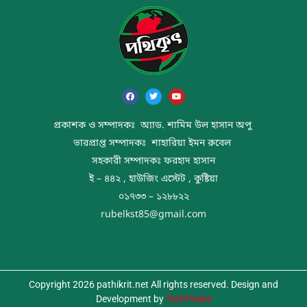
প্রকাশক ও সম্পাদকঃ অ্যাড. শামিম উল হাসান অপু
ভারপ্রাপ্ত সম্পাদকঃ শাহারিয়া ইমন রুবেল
সহকারী সম্পাদকঃ ফরহাদ হাসান
ই – ৪৪২ , হাউজিং এস্টেট , কুষ্টিয়া
০১৭৩৩ – ১২৮৮২২
rubelkst85@gmail.com
Copyright 2026 pathikrit.net All rights reserved. Design and
Development by
TechPeaks