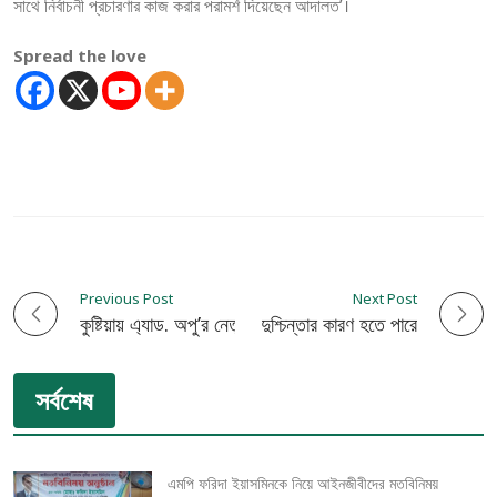
সাথে নির্বাচনী প্রচারণার কাজ করার পরামর্শ দিয়েছেন আদালত’।
Spread the love
Previous Post
Next Post
P
কুষ্টিয়ায় এ্যাড. অপু’র নেতৃত্বে লিফলেট বিতরণ
ওজন হ্রাস দুশ্চিন্তার কারণ হতে পারে
o
সর্বশেষ
s
t
এমপি ফরিদা ইয়াসমিনকে নিয়ে আইনজীবীদের মতবিনিময়