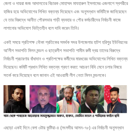
জেলা ও দায়রা জজ আদালতের বিচারক মোহাম্মদ মাযহারুল ইসলামের এজলাশে স্বশরীরে
হাজির হয়ে অভিযোগের লিখিত বক্তব্য দিয়েছেন এবং অনুসন্ধান কমিটিকে জানিয়েছেন
যে তার বিরুদ্ধে আনীত পৌরসভার গাড়ী ব্যবহার ও পৌর কর্মচারীদের নির্বাচনী কাজে
লাগানোর অভিযোগ ভিত্তিহীন বলে দাবি করেন তিনি।
একই সময়ে প্রতিপক্ষ নৌকা প্রতিকের সমর্থক সদর উপজেলার হাটশ হরিপুর ইউনিয়নের
আ’লীগ সভাপতি মিলন মন্ডল ও ছাত্রলীগ সভাপতি শামীম রুমী দ্বয় তাদের বিরুদ্ধে
নির্বাচনী প্রচারণায় বাঁধাদান ও প্রতিপক্ষের কর্মীদের মারধরের অভিযোগের লিখিত বক্তব্য
দিয়েছেন। কমিটি প্রধান লিখিত বক্তব্য গ্রহণ করত: আচরণ বিধি মেনে চলার বিষয়ে
সতর্ক করে দিয়েছেন বলে জানান এই আওয়ামী লীগ নেতা মিলন মন্ডলকে।
এছাড়া একই দিনে বেলা ৩টায় কুষ্টিয়া-৪ (সংসদীয় আসন-৭৮) এর নির্বাচনী অনুসন্ধান