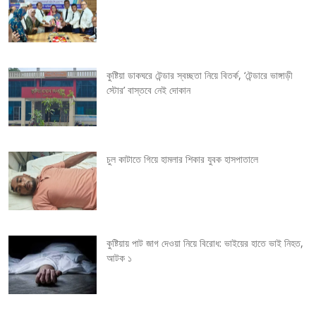
n
a
v
কুষ্টিয়া ডাকঘরে টেন্ডার স্বচ্ছতা নিয়ে বিতর্ক, ‘টেন্ডারে ভাঙ্গাড়ী
স্টোর’ বাস্তবে নেই দোকান
i
g
চুল কাটাতে গিয়ে হামলার শিকার যুবক হাসপাতালে
a
t
i
কুষ্টিয়ায় পাট জাগ দেওয়া নিয়ে বিরোধ: ভাইয়ের হাতে ভাই নিহত,
o
আটক ১
n