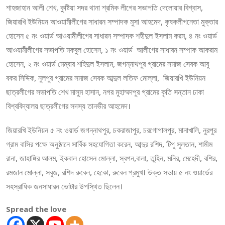
শাহজাহান আলী শেখ, কুষ্টিয়া সদর থানা শ্রমিক লীগের সভাপতি দেলোয়ার বিশ্বাস,
জিয়ারখি ইউনিয়ন আওয়ামীলীগের সাধারন সম্পাদক মুসা আহমেদ, কৃষকলীগনেতা মুক্তার
হোসেন ৫ নং ওয়ার্ড আওয়ামীলীগের সাধারন সম্পাদক শহীদুল ইসলাম করম, ৪ নং ওয়ার্ড
আওয়ামীলীগের সভাপতি মকবুল হোসেন, ১ নং ওয়ার্ড আলীগের সাধারন সম্পাক আকরাম
হোসেন, ২ নং ওয়ার্ড মেম্বার শহিদুল ইসলাম, জগন্নাথপুর গ্রামের সমাজ সেবক আবু
বকর সিদ্দিক, নুলপুর গ্রামের সমাজ সেবক আব্দুল লতিফ মোল্লা, জিয়ারখি ইউনিয়ন
ছাত্রলীগের সভাপতি শেখ মাসুম হাসান, নগর মুহাম্মদপুর গ্রামের কৃতি সন্তান ঢাকা
বিশ্ববিদ্যালয় ছাত্রলীগের সদস্য তানভীর আহমেদ।
জিয়ারখি ইউনিয়ন ৫ নং ওয়ার্ড জগন্নাথপুর, চকরাজাপুর, চরগোপালপুর, মানাখালি, নুরপুর
গ্রাম বাসির পক্ষে অনুষ্ঠানে সার্বিক সহযোগিতা করেন, আব্দুর রশিদ, টিপু সুলতান, শামীম
রানা, জাহাঙ্গির আলম, ইকবাল হোসেন মোল্লা, স্বপন,বালা, তুহিন, মনির, মেহেদী, বশির,
রমজান মোল্লা, সবুজ, রশিদ রুবেল, হেকো, রুবেল প্রমুখ। উক্ত সভায় ৫ নং ওয়ার্ডের
সহস্রাধিক জনসাধারন ভোটার উপস্থিত ছিলেন।
Spread the love