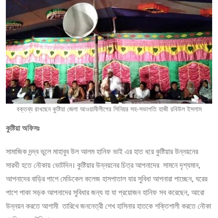
বক্তব্য রাখছেন কুষ্টিয়া জেলা আওয়ামীলীগের সিনিয়র সহ-সভাপতি হাজী রবিউল ইসলাম
কুষ্টিয়া অফিসঃ
সামাজিক দন্দ্ব ভুলে মাহাবুব উল আলম হানিফ ভাই এর হাত ধরে কুষ্টিয়ার উন্নয়নের
সারথী হতে নৌকায় ভোটদিন। কুষ্টিয়ার উন্নয়নের চিত্র আপনাদের সামনে দৃশ্যমান,
আপনাদের বাড়ির পাশে মেডিকেল কলেজ হাসপাতাল যার সুবিধা আপনারা পাচ্ছেন, ঘরের
পাশে পাকা সড়ক আপনাদের সুবিধার জন্য যা যা প্রয়োজন হানিফ সব করেছেন, আরো
উন্নয়ন করতে আগামী তারিখে জননেত্রী শেখ হাসিনার হাতকে শক্তিশালী করতে নৌকা