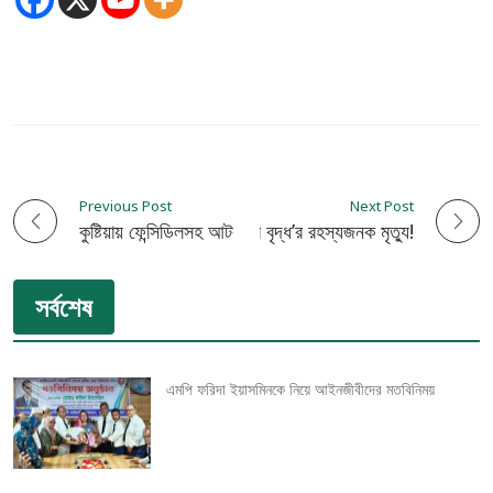
Previous Post
Next Post
P
কুষ্টিয়ায় ফেন্সিডিলসহ আটক-৩
কুষ্টিয়ার হরিপুরে বৃদ্ধ’র রহস্যজনক মৃত্যু!
o
সর্বশেষ
s
t
এমপি ফরিদা ইয়াসমিনকে নিয়ে আইনজীবীদের মতবিনিময়
n
a