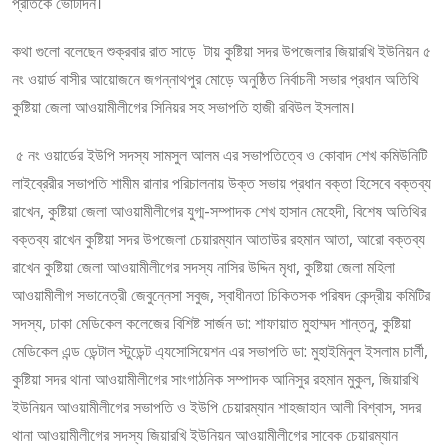
প্রতিকে ভোটদিন।
কথা গুলো বলেছেন শুক্রবার রাত সাড়ে টায় কুষ্টিয়া সদর উপজেলার জিয়ারখি ইউনিয়ন ৫
নং ওয়ার্ড বাসীর আয়োজনে জগন্নাথপুর মোড়ে অনুষ্ঠিত নির্বাচনী সভার প্রধান অতিথি
কুষ্টিয়া জেলা আওয়ামীলীগের সিনিয়র সহ সভাপতি হাজী রবিউল ইসলাম।
৫ নং ওয়ার্ডের ইউপি সদস্য সামসুল আলম এর সভাপতিত্বে ও কোবাদ শেখ কমিউনিটি
লাইব্রেরীর সভাপতি শামীম রানার পরিচালনায় উক্ত সভায় প্রধান বক্তা হিসেবে বক্তব্য
রাখেন, কুষ্টিয়া জেলা আওয়ামীলীগের যুগ্ম-সম্পাদক শেখ হাসান মেহেদী, বিশেষ অতিথির
বক্তব্য রাখেন কুষ্টিয়া সদর উপজেলা চেয়ারম্যান আতাউর রহমান আতা, আরো বক্তব্য
রাখেন কুষ্টিয়া জেলা আওয়ামীলীগের সদস্য নাসির উদ্দিন মৃধা, কুষ্টিয়া জেলা মহিলা
আওয়ামীলীগ সভানেত্রী জেবুন্নেসা সবুজ, স্বাধীনতা চিকিতসক পরিষদ কেন্দ্রীয় কমিটির
সদস্য, ঢাকা মেডিকেল কলেজের বিশিষ্ট সার্জন ডা: শাফায়াত মুহাম্মদ শান্তনু, কুষ্টিয়া
মেডিকেল এন্ড ডেন্টাল স্টুডেন্ট এ্যসোসিয়েশন এর সভাপতি ডা: মুহাইমিনুল ইসলাম চার্লী,
কুষ্টিয়া সদর থানা আওয়ামীলীগের সাংগাঠনিক সম্পাদক আনিসুর রহমান মুকুল, জিয়ারখি
ইউনিয়ন আওয়ামীলীগের সভাপতি ও ইউপি চেয়ারম্যান শাহজাহান আলী বিশ্বাস, সদর
থানা আওয়ামীলীগের সদস্য জিয়ারখি ইউনিয়ন আওয়ামীলীগের সাবেক চেয়ারম্যান