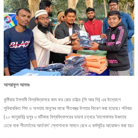
আশরাফুল আলমঃ
কুষ্টিয়ার ইসলামী বিশ্ববিদ্যালয়ে কাম ফর রোড চাইল্ড (সি আর সি) এর উদ্যোগে
সুবিধাবঞ্চিত শিশু ও অসহায় মানুষের মাঝে শীতবস্ত্র উপহার বিতরণ করা হয়েছে। শনিবার
(২০ জানুয়ারি) দুপুর ৩ ঘটিকায় বিশ্ববিদ্যালয়ের ডায়না চত্বরে ‘ভালোবাসার উঞ্চতায়
ঢেকে যাক শীতার্তদের আর্তনাদ’ স্লোগানকে সামনে রেখে এ কর্মসূচির আয়োজন করা হয়।