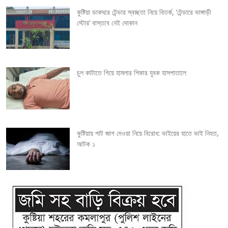
কুষ্টিয়া ডাকঘরে টেন্ডার স্বচ্ছতা নিয়ে বিতর্ক, ‘টেন্ডারে ভাঙ্গাড়ী
a
স্টোর’ বাস্তবে নেই দোকান
t
i
চুল কাটাতে গিয়ে হামলার শিকার যুবক হাসপাতালে
o
n
কুষ্টিয়ায় পাট জাগ দেওয়া নিয়ে বিরোধ: ভাইয়ের হাতে ভাই নিহত,
আটক ১