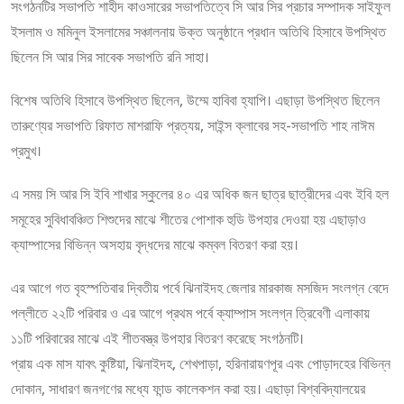
সংগঠনটির সভাপতি শাহীদ কাওসারের সভাপতিত্বে সি আর সির প্রচার সম্পাদক সাইফুল
ইসলাম ও মমিনুল ইসলামের সঞ্চালনায় উক্ত অনুষ্ঠানে প্রধান অতিথি হিসাবে উপস্থিত
ছিলেন সি আর সির সাবেক সভাপতি রনি সাহা।
বিশেষ অতিথি হিসাবে উপস্থিত ছিলেন, উম্মে হাবিবা হ্যাপি। এছাড়া উপস্থিত ছিলেন
তারুণ্যের সভাপতি রিফাত মাশরাফি প্রত্যয়, সাইন্স ক্লাবের সহ-সভাপতি শাহ নাঈম
প্রমুখ।
এ সময় সি আর সি ইবি শাখার স্কুলের ৪০ এর অধিক জন ছাত্র ছাত্রীদের এবং ইবি হল
সমূহের সুবিধাবঞ্চিত শিশুদের মাঝে শীতের পোশাক হুডি উপহার দেওয়া হয় এছাড়াও
ক্যাম্পাসের বিভিন্ন অসহায় বৃদ্ধদের মাঝে কম্বল বিতরণ করা হয়।
এর আগে গত বৃহস্পতিবার দ্বিতীয় পর্বে ঝিনাইদহ জেলার মারকাজ মসজিদ সংলগ্ন বেদে
পল্লীতে ২২টি পরিবার ও এর আগে প্রথম পর্বে ক্যাম্পাস সংলগ্ন ত্রিবেণী এলাকায়
১১টি পরিবারের মাঝে এই শীতবস্ত্র উপহার বিতরণ করেছে সংগঠনটি।
প্রায় এক মাস যাবৎ কুষ্টিয়া, ঝিনাইদহ, শেখপাড়া, হরিনারায়ণপূর এবং পোড়াদহের বিভিন্ন
দোকান, সাধারণ জনগণের মধ্যে ফান্ড কালেকশন করা হয়। এছাড়া বিশ্ববিদ্যালয়ের